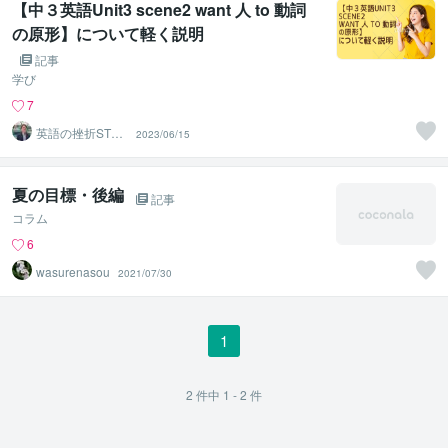
【中３英語Unit3 scene2 want 人 to 動詞
の原形】について軽く説明
記事
学び
7
英語の挫折STO
2023/06/15
P！伴走コーチ中
村
夏の目標・後編
記事
コラム
6
wasurenasou
2021/07/30
1
2
件中
1 - 2
件