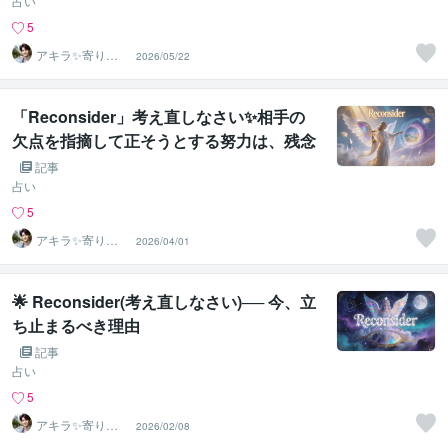
占い
5
アキラ✨寄り添
2026/05/22
う聴き手 迷い不
安の相談室
「Reconsider」考え直しなさい✨相手の
欠点を指摘して正そうとする努力は、残念
ながら逆効果でしかありません。
記事
占い
5
アキラ✨寄り添
2026/04/01
う聴き手 迷い不
安の相談室
🌟 Reconsider(考え直しなさい)── 今、立
ち止まるべき理由
記事
占い
5
アキラ✨寄り添
2026/02/08
う聴き手 迷い不