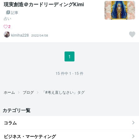
現実創造＠カードリーディングKimi
記事
占い
2
kimiha228
2022/04/08
1
15
件中
1 - 15
件
ホーム
ブログ
「#考え直しなさい」タグ
カテゴリ一覧
コラム
ビジネス・マーケティング