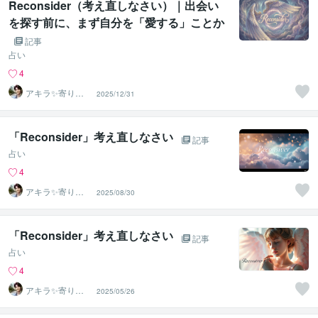
Reconsider（考え直しなさい）｜出会い
を探す前に、まず自分を「愛する」ことか
ら始めてみませんか？
記事
占い
4
アキラ✨寄り添
2025/12/31
う聴き手 迷い不
安の相談室
「Reconsider」考え直しなさい
記事
占い
4
アキラ✨寄り添
2025/08/30
う聴き手 迷い不
安の相談室
「Reconsider」考え直しなさい
記事
占い
4
アキラ✨寄り添
2025/05/26
う聴き手 迷い不
安の相談室