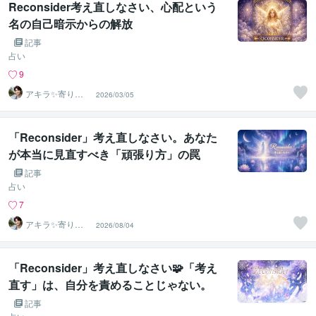
Reconsider考え直しなさい、心配という
名の自己暗示からの解放
記事
占い
9
アキラ✨寄り添
2026/03/05
う聴き手 迷い不
安の相談室
「Reconsider」考え直しなさい。あなた
が本当に見直すべき「頑張り方」の罠
記事
占い
7
アキラ✨寄り添
2026/08/04
う聴き手 迷い不
安の相談室
「Reconsider」考え直しなさい🧩「考え
直す」は、自分を責めることじゃない。
記事