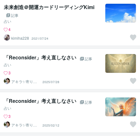
未来創造＠開運カードリーディングKimi
記事
占い
4
kimiha228
2021/07/24
「Reconsider」考え直しなさい
記事
占い
3
アキラ✨寄り添
2025/07/28
う聴き手 迷い不
安の相談室
「Reconsider」考え直しなさい
記事
占い
3
アキラ✨寄り添
2025/02/12
う聴き手 迷い不
安の相談室