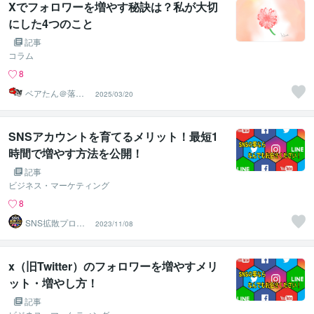
Xでフォロワーを増やす秘訣は？私が大切
にした4つのこと
記事
コラム
8
ベアたん＠落書
2025/03/20
きイラストレー
ター
SNSアカウントを育てるメリット！最短1
時間で増やす方法を公開！
記事
ビジネス・マーケティング
8
SNS拡散プロ
2023/11/08
【実績1万件越＆
即日対応】
x（旧Twitter）のフォロワーを増やすメリ
ット・増やし方！
記事