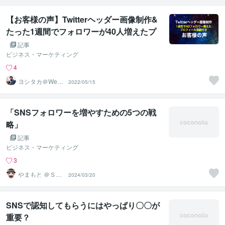
【お客様の声】Twitterヘッダー画像制作&
たった1週間でフォロワーが40人増えたプ
ロフ添削
記事
ビジネス・マーケティング
4
ヨシタカ＠Web
2022/05/15
集客デザイナー
「SNSフォロワーを増やすための5つの戦
略」
記事
ビジネス・マーケティング
3
やまもと ＠ＳＮ
2024/03/20
Ｓプロデュース
SNSで認知してもらうにはやっぱり〇〇が
重要？