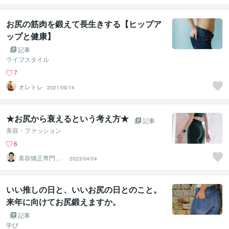
お尻の筋肉を鍛えて長生きする【ヒップア
ップと健康】
記事
ライフスタイル
7
オレトレ
2021/09/14
★お尻から衰えるという考え方★
記事
美容・ファッション
6
美容矯正専門店
2023/04/04
ウェミアス
いい推しの日と、いいお尻の日とのこと。
来年に向けてお尻鍛えますか。
記事
学び