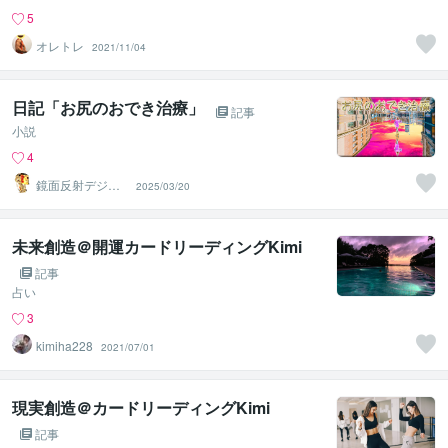
5
オレトレ
2021/11/04
日記「お尻のおでき治療」
記事
小説
4
鏡面反射デジタ
2025/03/20
ルアート製作所
（鈴木穣）
未来創造＠開運カードリーディングKimi
記事
占い
3
kimiha228
2021/07/01
現実創造＠カードリーディングKimi
記事