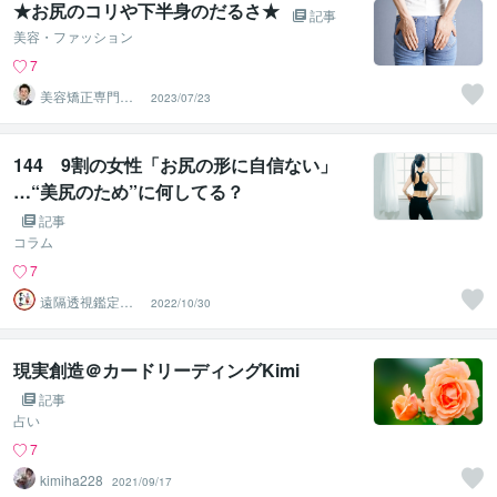
★お尻のコリや下半身のだるさ★
記事
美容・ファッション
7
美容矯正専門店
2023/07/23
ウェミアス
144 9割の女性「お尻の形に自信ない」
…“美尻のため”に何してる？
記事
コラム
7
遠隔透視鑑定
2022/10/30
師・すずか✡
現実創造＠カードリーディングKimi
記事
占い
7
kimiha228
2021/09/17