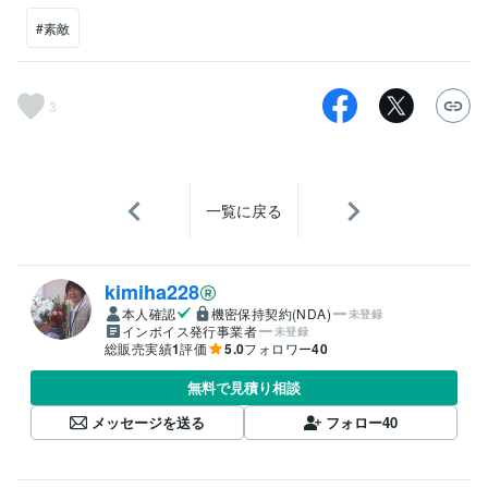
#素敵
3
一覧に戻る
kimiha228
本人確認
機密保持契約(NDA)
未登録
インボイス発行事業者
未登録
総販売実績
1
評価
5.0
フォロワー
40
無料で見積り相談
メッセージを送る
フォロー
40