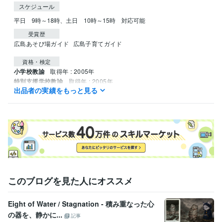
スケジュール
平日　9時～18時、土日　10時～15時　対応可能
受賞歴
広島あそび場ガイド
広島子育てガイド
資格・検定
小学校教諭
取得年 : 2005年
特別支援学校教諭
取得年 : 2005年
出品者の実績をもっと見る
幼稚園教諭
取得年 : 2005年
司書教諭
取得年 : 2004年
このブログを見た人にオススメ
Eight of Water / Stagnation - 積み重なった心
の器を、静かに...
記事