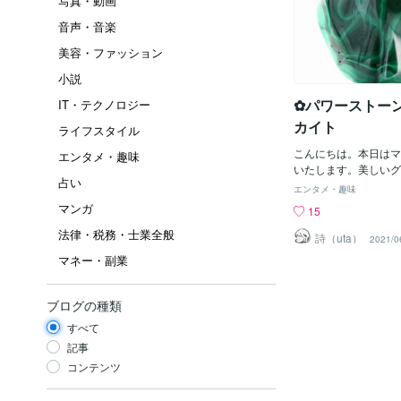
写真・動画
音声・音楽
美容・ファッション
小説
✿パワーストー
IT・テクノロジー
カイト
ライフスタイル
こんにちは。本日はマ
エンタメ・趣味
いたします。美しいグ
占い
羽を広げた孔雀の様に
エンタメ・趣味
名を孔雀石といいます。
マンガ
15
～4.05(通常3.9)
法律・税務・士業全般
に加工しやすく色々な
詩（uta）
2021/0
できる石です。マラカ
マネー・副業
は、ギリシャ語のマラキ
からで、ゼニアオイと
ていることからつきま
ブログの種類
ラもその鮮やかな色合
すべて
ャドーなどとして使用
ます。主な産地は、ロ
記事
方、コンゴ共和国、ザ
コンテンツ
（ツメブ）、メキシコ
リカのアリゾナ州など