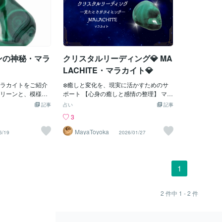
ンの神秘・マラ
クリスタルリーディング💎 MA
LACHITE・マラカイト💎
ラカイトをご紹介
❄️癒しと変化を、現実に活かすためのサ
リーンと、模様が
ポート 【心身の癒しと感情の整理】 マラ
見える事から、和
カイトは、ストレスや緊張、感情的な疲
記事
占い
記事
石の硬度が 3.60
労を和らげる力をもつ石です。 特に、理
3
で、置物やアクセサリー
由のはっきりしない不調や、長く続く心
形で楽しむことが
の重さを感じている方に向いています。
MayaToyoka
6/19
2026/01/27
イトの名称の由来
💠疲れが抜けにくい 💠眠りが浅い、不安
ー（malache）
で休めない 💠感情の波が大きい こうした
いう植物の葉に似
状態のとき、マラカイトは不要なエネル
した。クレオパト
ギーを吸収し、心身のバランスを整える
1
に惹かれ、アイシ
助けになります。 アクセサリーとして身
したと伝わってい
につけたり、休む場所に置くのがおすす
シアのウラル地
めです。 【変化を後押しする】 マラカイ
2
件中
1 - 2
件
ンビア、ナミビア
トは、決断と行動を促す石でもありま
、フランス、アメ
す。 現状を変えたいと思いながら、迷い
です。5月の誕生守
や恐れで足が止まっているとき、状況を