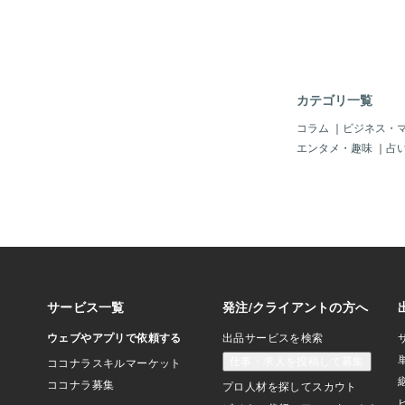
護石です。 【マラカ
会」「恋の成就」「癒
【マラカイトの効果】
ルギーは主に精神と身
排出・浄化と魔除けで
いくうちに体の中に悪
カテゴリ一覧
り、疲れやストレスを
があると思います。こ
コラム
｜
ビジネス・
んな疲れや精神的なト
エンタメ・趣味
｜
占
ラ、ストレスのもとを
てくれます。また、ス
安眠へと導いてくれる
め、不眠気味の方は眠
たり、身に着けてみて
護の力を持ち困難に立
与える石です。エネル
精神面の強さを身に付
イトのヒーリング効果
グ、心身の癒し○安眠
を跳ね返す○直観力、
いを未然に防ぐ○人の
いように保護するマラ
体に