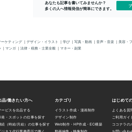
あなたも記事を書いてみませんか？
イトの意味】「再
冷静に見渡す視点を与えてくれます。 💠
ブ
多くの人へ情報発信が簡単にできます。
し」「魔除け」
このままでいいのか迷っている 💠新しい
マラカイトのエネ
ことに踏み出したいが不安 💠同じパター
体の調和と毒素の
ンを繰り返している そんなとき、マラカ
す。日々過ごして
イトは「今必要な選択」に気づかせ、前
いものが溜まった
向きな一歩を支えてくれるでしょう。
感じたりすること
【保護と浄化】 マラカイトは、邪気を跳
のマラカイトはそ
ね返す強い浄化力をもつことで知られて
マーケティング
｜
デザイン・イラスト
｜
学び
｜
写真・動画
｜
音声・音楽
｜
美容・
ラウマ、イライ
います。 相手の本心を見抜く洞察力を高
い
｜
マンガ
｜
法律・税務・士業全般
｜
マネー・副業
吸い取って浄化し
めたり、危険を回避するサポートにも向
トレスを和らげ、
いています。 日常のお守りとして持つこ
意味合があるた
とで、💠人間関係のストレス軽減 💠不要
る際に枕元に置い
な影響からの防御 💠安心感の維持 といっ
ください。強い守
た効果が期待できます。 また、その穏や
ち向かうパワーを
かな安定作用から、 子供のお守りとして
ギーをたくわえ、
も適した石とされています。 勉強や友人
けます。 【マラカ
関係などで受けやすいストレスから、心
】○強力なヒーリン
を守るサポートになるでしょう。 ✦この
○体力の回復○邪気
リーディングを受け取った方へ マラカイ
洞察力を高める○災
トは、癒しながら、前へ進む力を与える
感情に飲み込まれな
石です。無理に変わろうとしなくて大丈
カイトは精神と肉
夫。 まずは整え