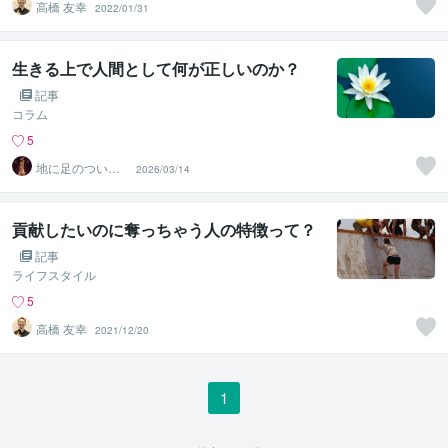
高橋 友幸
2022/01/31
生きる上で人間として何が正しいのか？
記事
コラム
5
地に足のついた
2026/03/14
祈り❀水森唯心
貢献したいのに奪っちゃう人の特徴って？
記事
ライフスタイル
5
高橋 友幸
2021/12/20
1