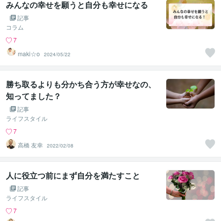
みんなの幸せを願うと自分も幸せになる
記事
コラム
7
maki☆o
2024/05/22
勝ち取るよりも分かち合う方が幸せなの、
知ってました？
記事
ライフスタイル
7
高橋 友幸
2022/02/08
人に役立つ前にまず自分を満たすこと
記事
ライフスタイル
7