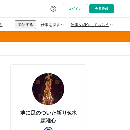
地に足のついた祈り❀水
森唯心