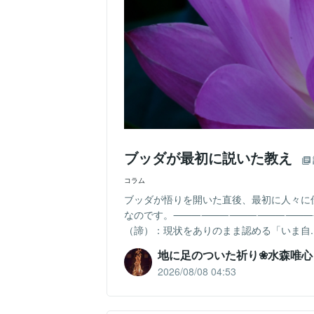
ブッダが最初に説いた教え
コラム
ブッダが悟りを開いた直後、最初に人々に
なのです。⸻⸻⸻⸻⸻⸻⸻⸻
（諦）：現状をありのまま認める​「いま自..
地に足のついた祈り❀水森唯心
2026/08/08 04:53