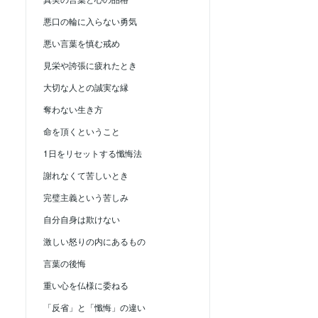
悪口の輪に入らない勇気
悪い言葉を慎む戒め
見栄や誇張に疲れたとき
大切な人との誠実な縁
奪わない生き方
命を頂くということ
1日をリセットする懺悔法
謝れなくて苦しいとき
完璧主義という苦しみ
自分自身は欺けない
激しい怒りの内にあるもの
言葉の後悔
重い心を仏様に委ねる
「反省」と「懺悔」の違い