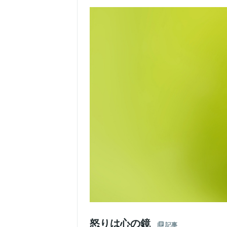
怒りは心の鏡
記事