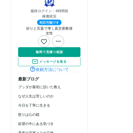
最終ログイン：
4時間前
稼働状況
対応可能です
祈りと言葉で導く真言密教僧
女性
無料で見積り相談
メッセージを送る
依頼方法について
最新ブログ
ブッダが最初に説いた教え
なぜ人生は苦しいのか
今日を丁寧に生きる
怒りは心の鏡
欲望の中にある気づき
真実の言葉と心の品格