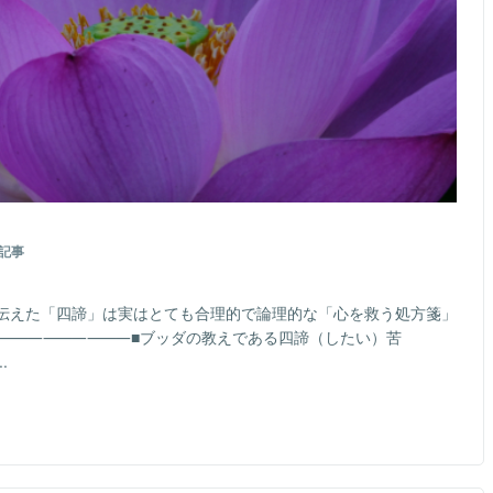
記事
伝えた「四諦」は実はとても合理的で論理的な「心を救う処方箋」
■ブッダの教えである四諦（したい）苦
.