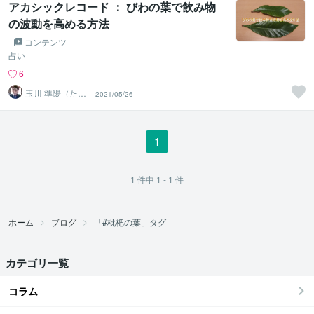
アカシックレコード ： びわの葉で飲み物
の波動を高める方法
コンテンツ
占い
6
玉川 準陽（たま
2021/05/26
がわ じゅんや）
1
1
件中
1 - 1
件
ホーム
ブログ
「#枇杷の葉」タグ
カテゴリ一覧
コラム