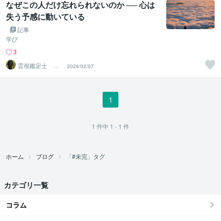
なぜこの人だけ忘れられないのか ── 心は
失う予感に動いている
記事
学び
3
霊視鑑定士 神
2026/02/07
凪
1
1
件中
1 - 1
件
ホーム
ブログ
「#未完」タグ
カテゴリ一覧
コラム