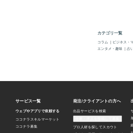
志がお互いにない」の
交際しをしていて3年
で、それ以上経過して
て進まないのであれば
婚のご縁はないと言っ
です。女性で5年交際
カテゴリ一覧
る気はない」と言われ
の20代の5年間を何
コラム
｜
ビジネス・
だ！ と激怒している
エンタメ・趣味
｜
占
が、それって激怒する
よ。そもそも5年も経
頼関係が築けていない
うか？将来共に一緒に
けていない…腹を割っ
ではないのでしょうか
間交際していて、相手
について話が出来ない
相手の事を見てもらう
信頼が築けないの？っ
ありませんか？そんな
相手と結婚しても疑惑
に…。交際して1ヶ月
できるかどうかって聞