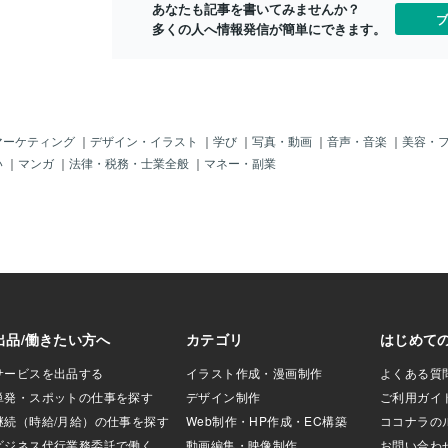
あなたも記事を書いてみませんか？
です。通常大人の
ブ
多くの人へ情報発信が簡単にできます。
で結婚していますの
も結婚を目的とし
、その相手とは結
ても過言ではない
した相手に「結婚す
たと言って。女性
だと思っているん
マーケティング
｜
デザイン・イラスト
｜
学び
｜
写真・動画
｜
音声・音楽
｜
美容・
人がいましたた
い
｜
マンガ
｜
法律・税務・士業全般
｜
マネー・副業
のはお門違いです
過して、相手との信
証ではないでしょ
過ごす信頼が気づ
て話していない証
？そんなに長い期
と腹を割って結婚
で占いなどに頼り
なんて、どれだけ
て事になるのでは
に信頼が築けない
だらけでしょう
も満たない人と結婚
いてくる人も