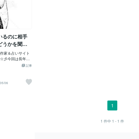
いるのに相手
どうかを聞い
作家＆占いサイト
☆彡今回は長年付
で「結婚できるか
記事
人についてです。
てくる人は自分に
です。長年交際し
05/06
きますか？ 」っ
は？傍にいる貴女
ではないのです
確信できない未来
1
言っていいくらい
際しているのです
がいるのですが。
1
件中
1 - 1
件
へ進まないのは
」「腹を割って話
そして「結婚の意