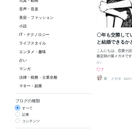
写真・動画
音声・音楽
美容・ファッション
小説
〇年も交際して
IT・テクノロジー
と結婚できるか
ライフスタイル
てくる人
こんにちは。恋愛小説
エンタメ・趣味
鑑定師の紫メガネです
占い
き合っている相手の事
占い
どうか」を聞いてくる
マンガ
7
ズバリ、この質問をし
法律・税務・士業全般
信頼がなく軸がない人
紫 メガネ
2021/
ていて「相手と結婚で
マネー・副業
て聞く事じゃないので
自身が判っていて当然
か？傍に居るあなたが
ブログの種類
は「存在しません」と
すべて
です。よく「10年交
が」とか言ってくる人
記事
１０年も経過して結婚
コンテンツ
「お互いに信頼がない
していない」証です。