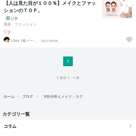
【人は見た目が１００％】メイクとファッ
ションのＴＯＰ。
記事
美容・ファッション
2
Libra 1級メーク
2021/04/08
アーティスト
1
1
件中
1 - 1
件
ホーム
ブログ
「#自分映えメイク」タグ
カテゴリ一覧
コラム