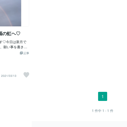
福の虹へ♡
です♡今日は新月で
、願い事を書きだ
スタートさせたり
記事
しい一歩を踏み出
て、今日のお天気は浄
ったお天気でした
が現れれくれまし
2021/03/13
めでとうございま
すよーーーー♡♡
山の良いことを見
もありがとうござ
1
1
件中
1 - 1
件