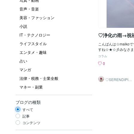
写真・動画
音声・音楽
美容・ファッション
小説
♡浄化の雨→祝
IT・テクノロジー
ライフスタイル
こんばんは☆maiko
すね☆★☆彡みなさま
エンタメ・趣味
したり、新しいことを
コラム
しましたか？私は、新
占い
0
しました(*^-^*)さ
マンガ
化の雨、風、雷、とい
が、夕方頃、祝福の虹
法律・税務・士業全般
♡SERENDIPITY
た♡♡♡みなさま、お
♡
マネー・副業
す♡夢、願い、叶いま
♡お蔭様で、今日は沢
つけられました♡いつ
ブログの種類
います♡
すべて
記事
コンテンツ