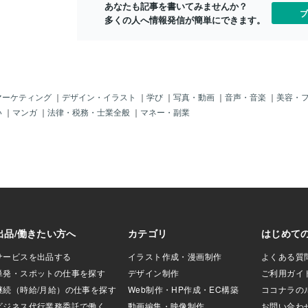
あなたも記事を書いてみませんか？
ブ
多くの人へ情報発信が簡単にできます。
マーケティング
｜
デザイン・イラスト
｜
学び
｜
写真・動画
｜
音声・音楽
｜
美容・
い
｜
マンガ
｜
法律・税務・士業全般
｜
マネー・副業