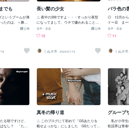
とまらないな
すけど とにか
までも
長い髪の少女
バラ色の
でブログやっ
ズというブームが沸
△ 夜中の3時ですよ・・・すっかり夜型
身だと気分転
◎ 12月か
ったのは、＜勝ち
になってまして、ウチで嫌われること
かん” にな
ドー豆 まー
う番組があったか
けど日中は絵がはかどらない いくじな
精神衛生的ア
「途中でポッ
記事
音声・音楽
記事
音声・音楽
いい成績だかを残
し 話は代わってここのトコでグルー
んですよね
すんべ」って
12
11
ンドでした この
プ・サウンズのナンバーをやってますけ
ど でも向こ
・ホークスだのシ
ど、ライブで見に行ったバンドばかりを
しくて、行っ
かのおかげで、ブ
載せてまして 今回のカップスは谷津遊
からねぇ ほ
くぬぎ亭
くぬぎ亭
/19
2024/01/15
がしてますし こ
園に、泳ぎに行った時にたまたまやって
ップスでして
GSなんて以前の問
たのですね横浜へ行った時なんかに「カ
すけど 当時
ップスのメンバーでも歩いてないかな」
が生徒会の役
なんて思ってると、エディ播なんかが向
な」って思い
こうから来たりで なにか面白い巡り合
すが王子さま
わせみたいな時もありましたのです 流
目使ってたよ
行みたいなのが終わってから、GSっての
せんので・・
は再度見に行ったりでしたし それのが
楽に聴けたし楽屋にもスイスイで、向こ
うも喜んでくれてましたよね
真冬の帰り道
グループ
たる朝ですけど、
△ このブログにて初めて「GSあたりを
私が小学生の
ぱなし？ 「ただ
載せよっかな」にしました GSたってガ
歌謡界は青春