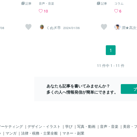
若者向けでなく、
ソリンスタンドではなく、下記に画像に
1年、私が中
記事
音声・音楽
記事
コラム
つっこみが欲し
て述べておりますけれども 当時はこう
氷」でレコー
10
6
たけど ブルコメ
して張り切っていたら、それ迄の知り合
西郷輝彦がそ
ープだった気がし
いさん達が まるで口をきいてくれなく
メンコ」をヒ
ベプロの歌手たち
なった 「エレキやってるのは不良だ !!
脱却をはかり
くぬぎ亭
潤★高次
/08
2024/01/06
ておきたいバッ
」 って訳で、日本の為にやってたのに嫌
作」のペンネ
を届ける
ャネラー
て記事を今頃に見
われる？ けっこう17歳の自分のアタマ
ヒットさせた
シャトウ＞でレコ
では難しい昭和の時代だったのでした△
レキブームが
「頼りになるな
現在ここらはSTOP
の神様寺内た
1
たっけ シブ・・
「運命」、高
かねぇ
ょんがら節」
頃です。 そ
11
件中
1 - 11
件
ルズが来日。
者たちが、こ
パイダーズの
ヒットし、翌
あなたも記事を書いてみませんか？
ブ
「ブルーシャ
多くの人へ情報発信が簡単にできます。
賞。GSブー
人気はすざま
「ガールフレ
ットさせた「
たっては、コ
まうファンが
マーケティング
｜
デザイン・イラスト
｜
学び
｜
写真・動画
｜
音声・音楽
｜
美容・
まで発展して
い
｜
マンガ
｜
法律・税務・士業全般
｜
マネー・副業
ンズ、ジャガ