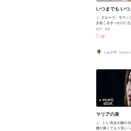
いつまでも いつ
△ グループ・サウン
き起こるきっかけにな
抜きエレキ合戦＞と云
音声・音楽
らですが、そこで確か
12
したグループがこのバ
番組に出てたシャープ
ャープ・ファイブなん
くぬぎ亭
2024/01
ームが生まれたって気
のサベージにしても、
題でしたから・・・
マリアの泉
△ いい具合の陽の当
腰が痛くてもう笑いっ