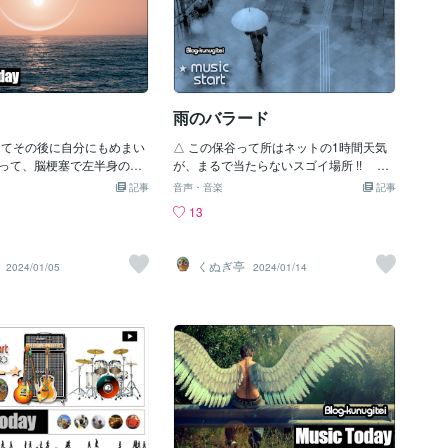
雨のバラード
ってその後に自分にもめまい
△ この保谷って所はネットの1時間天気
って、脳梗塞で左半身の動
が、まるで当たらないスゴイ場所 !! リ
は冬の寒さと相まってかな
ハビリ・ウォークでも変化が有りすぎ
記事
音声・音楽
記事
ー !! マゾな人なら大喜び
で、まー予測不可能だし 変化の乏しい
13
のだけど、わたしゃどっち
江東区とは、段違いなノー天気な部分は
で引っ叩きたい方なのです
まるであの小池都政みたいでない
ビーもムチムチなのがスキ
の・・・都民の苦情なんかクソ喰らえで
くぬぎ亭
2024/01/05
2024/01/14
に人工肛門の身だしで、ま
我が道を行く、厚化粧のオネエさまに向
？ それでも太陽野郎です
かうところ敵はなしで ついでに住まい
考えようでおつむの中は、
も年増区でない？・・・しかし今日はち
ラ・・股間はフニャフニ
ょっと寒いぃ〜、脳梗塞の再発でひやひ
が枯渇しない為にもこうし
やのヒヤシンスな日 小池ちゃんみたい
町の吉良邸へ、討ち入るが
に行かないと・・です
も頑張ってるボクたん み
には北陸方面にアタマを向
さいね、ホントよろしくお
す 今日の文はイマイチま