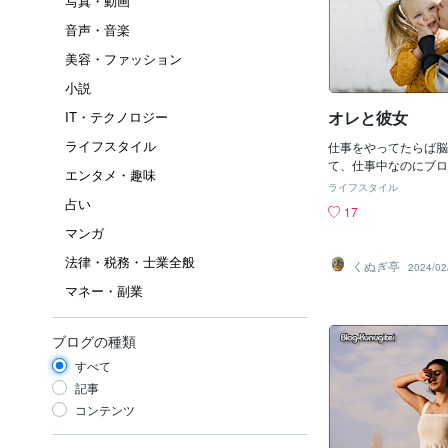
写真・動画
音声・音楽
美容・ファッション
小説
オレと彼女
IT・テクノロジー
ライフスタイル
仕事をやってたらば脳
て、仕事中なのにブロ
エンタメ・趣味
が インスピレーショ
ライフスタイル
ここからずいぶんと貰
占い
17
アなんかも考えられる
マンガ
かなり重要 !! 上の
ら来てるし、今回のむ
法律・税務・士業全般
くぬぎ亭
2024/02
にここからヒラメいて
マネー・副業
さまですよねぇ
ブログの種類
すべて
記事
コンテンツ