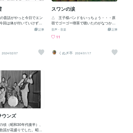
ぁ、こんな時もあるっぺで
くDJをGO !!仕事を請負中
雲
スワンの涙
てますけど、身体障害者の
換なんかがむずかしく ”てん
らの昔話がやっと今日でエン
△ 王子様バンドをいっちょう・・・原
りそう ここでのブログはその
今回は体が付いていけず、
宿でゴーゴー喫茶で聴いたのがなつかし
ルコール手洗いみたいなも
クリあの世へ逝ったらどう
い ボーカルの野口ヒデトは今でも歌っ
記事
音声・音楽
記事
気が気でなかったのですけ
てますからねえ また夜中は3時でおやす
11
うはかなりにイイところら
みなさいませませ
た人が誰も帰って来ません
んと？で また本日は日本のポ
くぬぎ亭
2024/02/07
2024/01/17
、ビレッジ・シンガーズで
は見た時には何時も「全員
員みたいな顔したヤツらだ
ましたっけ またもやGSで
みたいなカッコの、女に色
うなバンドは今回もやりま
ハイ あー歯がイテ
サウンズ
頃（昭和30年代後半）、
歌謡が花盛りでした。昭和4