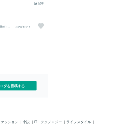
学1年の時、橋幸夫が「霧
記事
ド大賞を受賞。舟木一夫と
れぞれ「絶唱」「星のフラ
ットさせて青春歌謡からの
ました。 同年、「弾厚
元の声
2023/12/11
ームで作曲した曲を次々と
宇宙チ
加山雄三が登場。同時にエ
巻き起こりました。エレキ
けしが、ベートーベンの
橋竹山と共演した「津軽じ
をレコード化したのもこの
こから少し遡って、ビート
彼らに触発された日本の若
ぞってグループを結成。ス
「夕陽が泣いている」が大
年にはブルーコメッツが
ログを投稿する
トー」でレコード大賞を受
ムが到来しました。 彼らの
しいものがあり、例えば
ンド」「スワンの涙」をヒ
オックス」のステージにい
ーフンのあまり失神してし
続出するという社会現象に
ファッション
｜
小説
｜
IT・テクノロジー
｜
ライフスタイル
｜
しまいました。ワイルドワ
ーズ、ゴールデンカップ