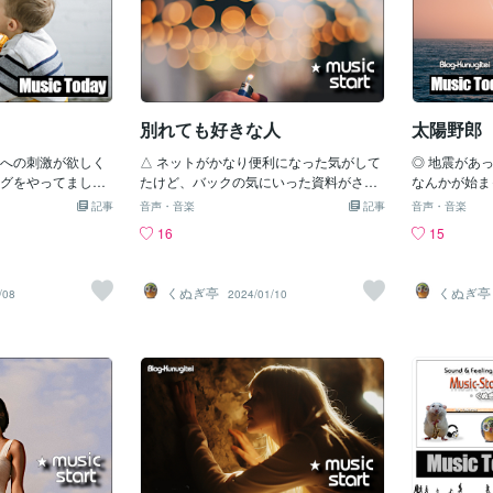
別れても好きな人
太陽野郎
への刺激が欲しく
△ ネットがかなり便利になった気がして
◎ 地震があ
グをやってました
たけど、バックの気にいった資料がさっ
なんかが始ま
ンや刺激なんかを
ぱり得られずで 何のコトはなく多数の
かない自分に
記事
音声・音楽
記事
音声・音楽
ってるし、アイデ
ゴミがやたらと有るだけの、夢の島空間
りのプレッシャ
16
15
からブログ時間は
でまーかなり落胆 !! で 昔に後楽園へ行
かも知れない
画像だってそこいらか
った時にちょうどこのグループが来て
かと言うと鞭
かし話でもかなり
て、新曲のお広めをやってたらしく これ
よねぇ ベィ
くぬぎ亭
くぬぎ亭
/08
2024/01/10
る・・ブログさま
がその時の曲なのでしたそのアトにロ
だし おまけ
ス・インディオス＆シルビアだかが、ア
ーお先真っ暗
レンジを演歌調にしてやってたけど 化
からねモノは
粧がくどくなった様な雰囲気がダメで、
太陽がギラギ
元祖の軽いフォックストロット・リズム
ャ アイデア
のこちらばかり聴きたくなる 2番の歌詞
て本所は松坂
に出てくる地名のまみあな（狸穴）は現
ごときに今年
在の麻布台2丁目のあたり ＜小さなスナ
なさんもたま
ック＞なんかもレパートリーにしてるグ
けて祈って下
ループになります
願いいたしま