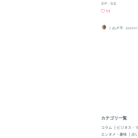
鳴ってりゃイイわ」の
音声・音楽
GSでも もう一つの
11
い・・なんて時があっ
ってそういう時のグル
てました 懐かしきナ
くぬぎ亭
2024/01
が、自分の手元におい
ク・バンド だったっ
てまして ＜ブルー・
ード大賞もとったし、
ぁ」って気になりまし
って方なのでしょう
カテゴリ一覧
コラム
｜
ビジネス・
エンタメ・趣味
｜
占