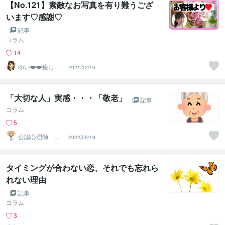
【No.121】素敵なお写真を有り難うござ
います♡感謝♡
記事
コラム
14
ゆい❤️❤️癒しの
2021/12/10
心友
「大切な人」実感・・・「敬老」
記事
コラム
5
公認心理師 心
2022/09/19
の相談所
タイミングが合わない恋、それでも忘れら
れない理由
記事
コラム
3