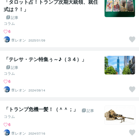
「タロット占！トランプ次期大統領、就任
式は？！」
記事
コラム
6
李レオン
2025/01/09
「テレサ・テン特集ぅ～♪（３４）」
記事
コラム
6
李レオン
2024/09/14
「トランプ危機一髪！（＾＾；」
記事
コラム
6
李レオン
2024/07/16