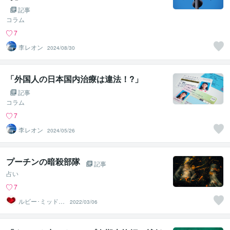
記事
コラム
7
李レオン
2024/08/30
「外国人の日本国内治療は違法！?」
記事
コラム
7
李レオン
2024/05/26
プーチンの暗殺部隊
記事
占い
7
ルビー･ミッドナ
2022/03/06
イト