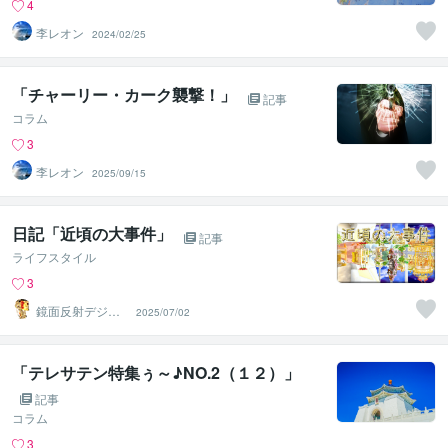
4
李レオン
2024/02/25
「チャーリー・カーク襲撃！」
記事
コラム
3
李レオン
2025/09/15
日記「近頃の大事件」
記事
ライフスタイル
3
鏡面反射デジタ
2025/07/02
ルアート製作所
（鈴木穣）
「テレサテン特集ぅ～♪NO.2（１２）」
記事
コラム
3