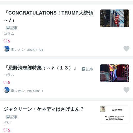
「CONGRATULATIONS！TRUMP大統領
～♪」
記事
コラム
5
李レオン
2024/11/06
「忌野清志郎特集ぅ～♪（１３）」
記事
コラム
5
李レオン
2024/08/31
ジャクリーン・ケネディはさげまん？
記事
占い
5