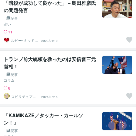
「暗殺が成功して良かった」－島田雅彦氏
の問題発言
記事
占い
11
ルビー･ミッドナ
2023/04/19
イト
トランプ前大統領を救ったのは安倍晋三元
首相！
記事
コラム
8
スピリチュアル
2024/07/15
カウンセラー
神山 純
「KAMIKAZE／タッカー・カールソ
ン！」
記事