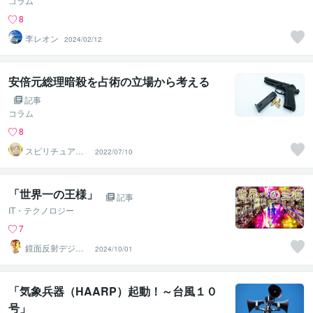
コラム
8
李レオン
2024/02/12
安倍元総理暗殺を占術の立場から考える
記事
コラム
8
スピリチュアル
2022/07/10
カウンセラー
神山 純
「世界一の王様」
記事
IT・テクノロジー
7
鏡面反射デジタ
2024/10/01
ルアート製作所
（鈴木穣）
「気象兵器（HAARP）起動！～台風１０
号」