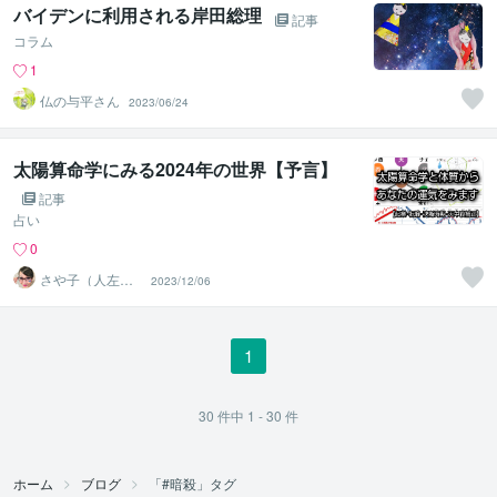
バイデンに利用される岸田総理
記事
コラム
1
仏の与平さん
2023/06/24
太陽算命学にみる2024年の世界【予言】
記事
占い
0
さや子（人左綾
2023/12/06
星）
1
30
件中
1 - 30
件
ホーム
ブログ
「#暗殺」タグ