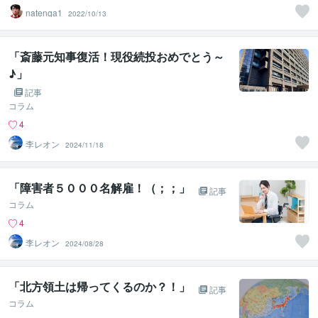
natenga1
2022/10/13
「斎藤元知事復活！現役続投おめでとう～
♪」
記事
コラム
4
李レオン
2024/11/18
「障害者５０００名解雇！（；；」
記事
コラム
4
李レオン
2024/08/28
「北方領土は帰ってくるのか？！」
記事
コラム