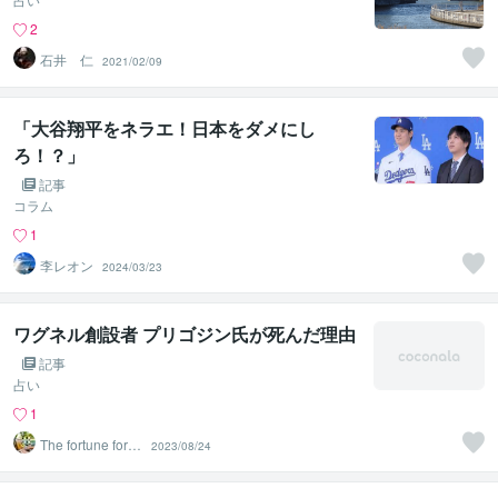
2
石井 仁
2021/02/09
「大谷翔平をネラエ！日本をダメにし
ろ！？」
記事
コラム
1
李レオン
2024/03/23
ワグネル創設者 プリゴジン氏が死んだ理由
記事
占い
1
The fortune forec
2023/08/24
ast