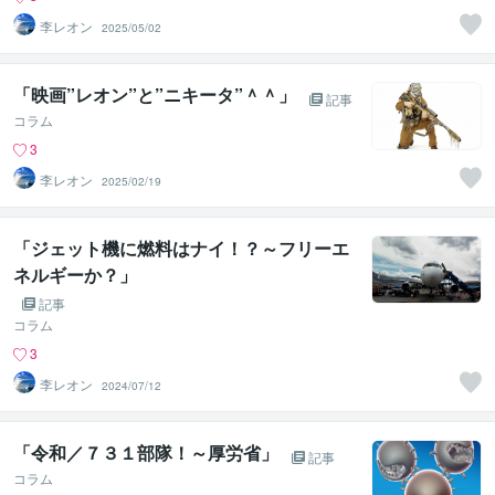
李レオン
2025/05/02
「映画”レオン”と”ニキータ”＾＾」
記事
コラム
3
李レオン
2025/02/19
「ジェット機に燃料はナイ！？～フリーエ
ネルギーか？」
記事
コラム
3
李レオン
2024/07/12
「令和／７３１部隊！～厚労省」
記事
コラム