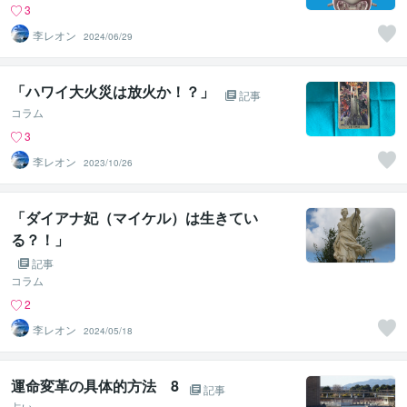
3
李レオン
2024/06/29
「ハワイ大火災は放火か！？」
記事
コラム
3
李レオン
2023/10/26
「ダイアナ妃（マイケル）は生きてい
る？！」
記事
コラム
2
李レオン
2024/05/18
運命変革の具体的方法 8
記事
占い