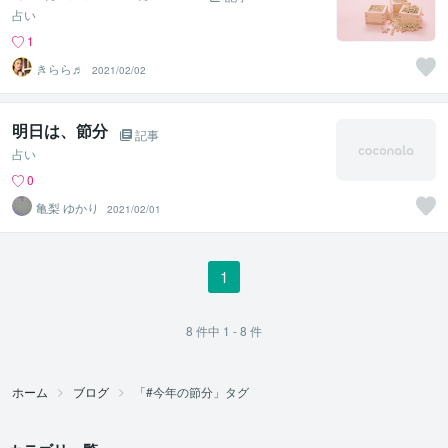
占い
1
きらら♬
2021/02/02
明日は、節分
記事
占い
0
亀梨 ゆかり
2021/02/01
1
8
件中
1 - 8
件
ホーム
ブログ
「#今年の節分」タグ