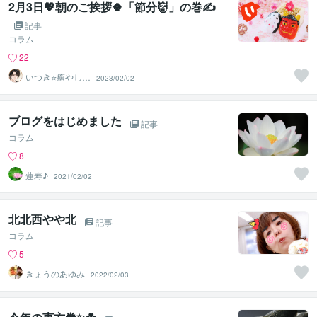
2月3日💖朝のご挨拶🍀「節分👹」の巻✍️
記事
コラム
22
いつき⭐️癒やし声
2023/02/02
のお話相手
ブログをはじめました
記事
コラム
8
蓮寿♪
2021/02/02
北北西やや北
記事
コラム
5
きょうのあゆみ
2022/02/03