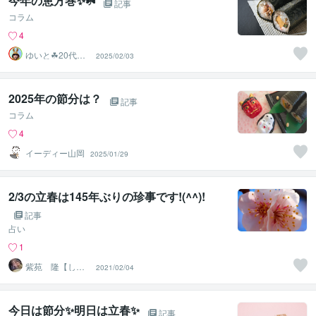
今年の恵方巻✨☘️
記事
コラム
4
ゆいと☘20代✨
2025/02/03
あなたの心の拠
り所✨☘️
2025年の節分は？
記事
コラム
4
イーディー山岡
2025/01/29
2/3の立春は145年ぶりの珍事です!(^^)!
記事
占い
1
紫苑 隆【しお
2021/02/04
んたかし】
今日は節分✨明日は立春✨
記事