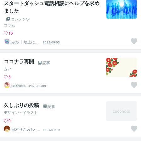
スタートダッシュ電話相談にヘルプを求め
ました
コンテンツ
コラム
16
みわ ┃地上に生
2022/09/03
まれた深海魚
ココナラ再開
記事
占い
5
sakiyasu
2023/05/09
久しぶりの投稿
記事
デザイン・イラスト
0
田村りさ♪ひとり
2021/01/19
ひとりによりそ
う主婦