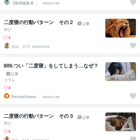
【動画編集者 ・
2023/01/29
コーチング】な
つ
二度寝の行動パターン その２
記事
学び
9
大山 ひろ
2022/04/03
809.つい「二度寝」をしてしまう…なぜ？
記事
コラム
8
RemoteViewer導
2024/01/28
与✅
二度寝の行動パターン その３
記事
学び
8
大山 ひろ