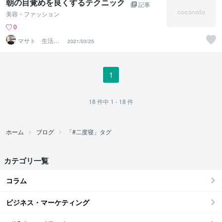
朝の目覚めを良くするテクニック
記事
美容・ファッション
0
マサト 生活習
2021/03/25
慣改善パーソナ
ルトレーナー
1
18
件中
1 - 18
件
ホーム
ブログ
「#二度寝」タグ
カテゴリ一覧
コラム
ビジネス・マーケティング