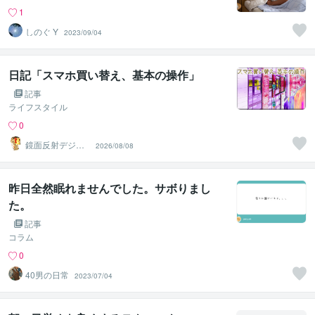
1
しのぐ Y
2023/09/04
日記「スマホ買い替え、基本の操作」
記事
ライフスタイル
0
鏡面反射デジタ
2026/08/08
ルアート製作所
（鈴木穣）
昨日全然眠れませんでした。サボりまし
た。
記事
コラム
0
40男の日常
2023/07/04