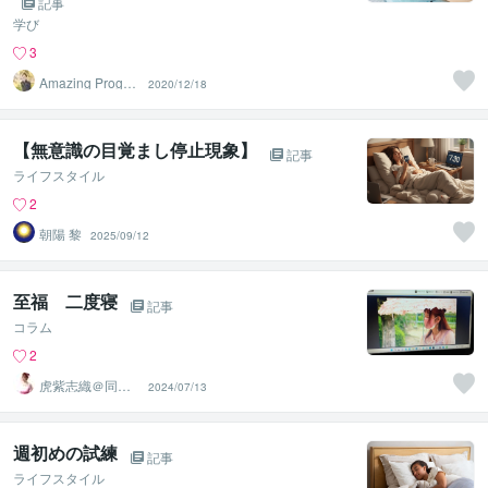
記事
学び
3
Amazing Progre
2020/12/18
ss かず
【無意識の目覚まし停止現象】
記事
ライフスタイル
2
朝陽 黎
2025/09/12
至福 二度寝
記事
コラム
2
虎紫志織＠同じ
2024/07/13
目線の『駆け込
み寺』
週初めの試練
記事
ライフスタイル