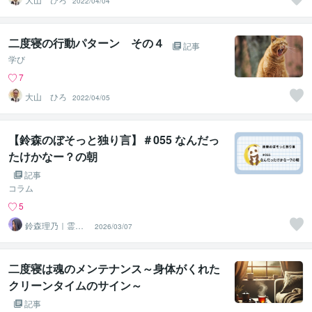
2022/04/04
二度寝の行動パターン その４
記事
学び
7
大山 ひろ
2022/04/05
【鈴森のぼそっと独り言】＃055 なんだっ
たけかなー？の朝
記事
コラム
5
鈴森理乃｜霊感
2026/03/07
タロット×心理学
二度寝は魂のメンテナンス～身体がくれた
クリーンタイムのサイン～
記事