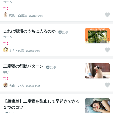
コラム
5
恋歌 白魔法
2025/10/15
これは朝活のうちに入るのか
記事
コラム
5
まうとの森
2024/09/16
二度寝の行動パターン
記事
学び
5
大山 ひろ
2022/04/02
【超簡単】二度寝を防止して早起きできる
１つのコツ