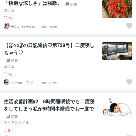
「快適な涼しさ」は強敵。
記事
コラム
19
☘みなねー⭐️元総
2023/10/05
務部長☘
【ほのぼの日記通信♡第739号】二度寝し
ちゃう♡
記事
コラム
10
まーsa。♡ほの
2023/07/20
ぼのブログ毎日
配信♡
生活改善計画#2 8時間睡眠後でも二度寝
をしてしまう私が6時間半睡眠でも一度で
起きられるようになった方法ベスト３
記事
ライフスタイル
9