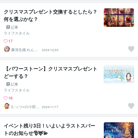
クリスマスプレゼント交換するとしたら？
何を選ぶかな？
記事
ライフスタイル
17
廉清生織 れんせ
2024/12/23
い さき
【パワーストーン】クリスマスプレゼント
どーする？
記事
ライフスタイル
16
むっつ⭐の小部屋
2024/11/17
～心の浄化がで
きる場所〜
イベント残り3日！いよいよラストスパー
トのお知らせ🎅🦌💫