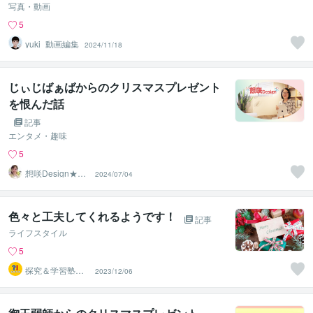
写真・動画
5
yuki_動画編集
2024/11/18
じぃじばぁばからのクリスマスプレゼント
を恨んだ話
記事
エンタメ・趣味
5
想咲Design★ふ
2024/07/04
みママ
色々と工夫してくれるようです！
記事
ライフスタイル
5
探究＆学習塾｜
2023/12/06
なぜラボ