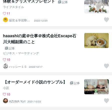
体験＆クリスマスプレゼント
記事
ライフスタイル
11
探究＆学習塾｜
2022/12/20
なぜラボ
haaashiの庭＠仕事＠株式会社Escape石
川大輔副業のこと
記事
ビジネス・マーケティング
10
ハッシー１５
2022/12/17
【オーダーメイド小説のサンプル】
記事
小説
10
AZUMA Yuri
2021/10/03