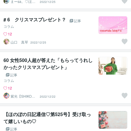
まーsa。♡ほの
2022/12/25
ぼのブログ毎日
配信♡
# 6 クリスマスプレゼント？
記事
コラム
12
山口 真琴
2022/12/25
60 女性500人超が答えた「もらってうれし
かったクリスマスプレゼント」
記事
コラム
12
紫光【SHIKO】
2022/12/22
遠隔透視鑑定士
【ほのぼの日記通信♡第525号】受け取っ
て嬉しいもの♡
記事