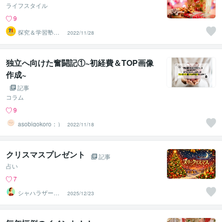
ライフスタイル
9
探究＆学習塾｜
2022/11/28
なぜラボ
独立へ向けた奮闘記①~初経費＆TOP画像
作成~
記事
コラム
9
asobigokoro：）
2022/11/18
クリスマスプレゼント
記事
占い
7
シャハラザード
2025/12/23
沙織