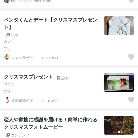
hanakocase
2024/12/03
ペンタくんとデート【クリスマスプレゼン
ト】
記事
占い
5
シャハラザード
2025/12/24
沙織
クリスマスプレゼント
記事
コラム
5
虎紫志織＠同じ
2024/12/26
目線の『駆け込
み寺』
恋人や家族に感謝を届ける！簡単に作れる
クリスマスフォトムービー
コンテンツ