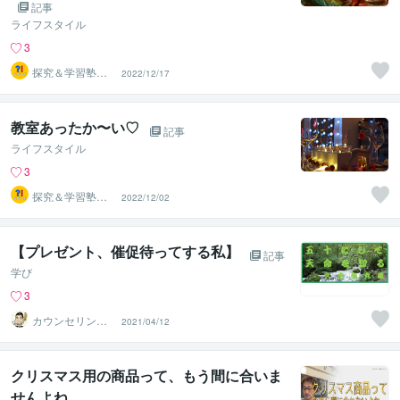
記事
ライフスタイル
3
探究＆学習塾｜
2022/12/17
なぜラボ
教室あったか〜い♡
記事
ライフスタイル
3
探究＆学習塾｜
2022/12/02
なぜラボ
【プレゼント、催促待ってする私】
記事
学び
3
カウンセリング
2021/04/12
ルーム【弥九蔵
の部屋】
クリスマス用の商品って、もう間に合いま
せんよね...