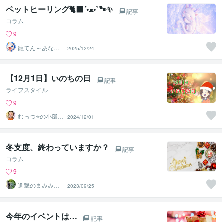
ペットヒーリング🐈‍⬛´•ﻌ•`🐾✨
記事
コラム
9
龍てん～あなた
2025/12/24
の魂の羅針盤
【12月1日】いのちの日
記事
ライフスタイル
9
むっつ⭐の小部屋
2024/12/01
～心の浄化がで
きる場所〜
冬支度、終わっていますか？
記事
コラム
9
進撃のまみみ♡
2023/09/25
心を癒すピアヘ
ルパー
今年のイベントは…
記事