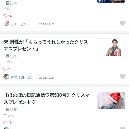
記事
占い
14
カナ｜占い・ス
2025/12/23
ピ系専門制作代
行
65 男性が「もらってうれしかったクリス
マスプレゼント」
記事
コラム
14
紫光【SHIKO】
2022/12/24
遠隔透視鑑定士
【ほのぼの日記通信♡第530号】クリスマ
スプレゼント♡
記事
コラム
13