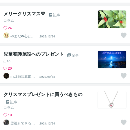
スト
メリークリスマス💛
記事
コラム
24
やまだ☘️心と頭
2022/12/24
がスッキリ整う
サロン
児童養護施設へのプレゼント
記事
占い
20
mp2顔写真鑑定
2023/09/13
士ー顔写真から
人生を分析
クリスマスプレゼントに買うべきもの
記事
コラム
19
霊視もできる話
2021/12/24
相手❤️UI★うい