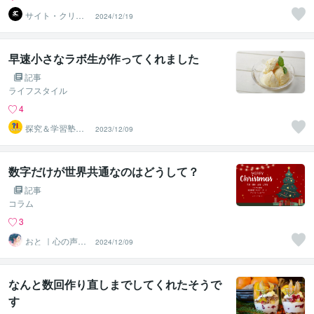
サイト・クリエ
2024/12/19
イティブ
早速小さなラボ生が作ってくれました
記事
ライフスタイル
4
探究＆学習塾｜
2023/12/09
なぜラボ
数字だけが世界共通なのはどうして？
記事
コラム
3
おと ｜心の声に
2024/12/09
寄り添うセラピ
スト
なんと数回作り直しまでしてくれたそうで
す