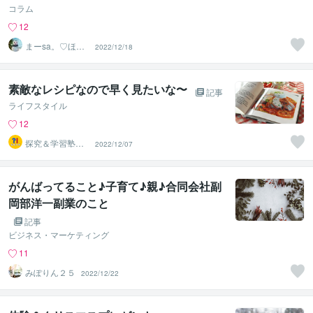
コラム
12
まーsa。♡ほの
2022/12/18
ぼのブログ毎日
配信♡
素敵なレシピなので早く見たいな〜
記事
ライフスタイル
12
探究＆学習塾｜
2022/12/07
なぜラボ
がんばってること♪子育て♪親♪合同会社副
岡部洋一副業のこと
記事
ビジネス・マーケティング
11
みぽりん２５
2022/12/22