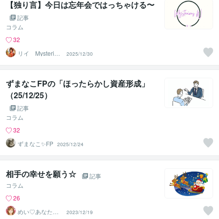
【独り言】今日は忘年会ではっちゃける〜
記事
コラム
32
リイ Mysteriou
2025/12/30
s W
ずまなこFPの「ほったらかし資産形成」
（25/12/25）
記事
コラム
32
ずまなこ✨FP
2025/12/24
相手の幸せを願う☆
記事
コラム
26
めい♡あなたの
2023/12/19
陽だまりセラピ