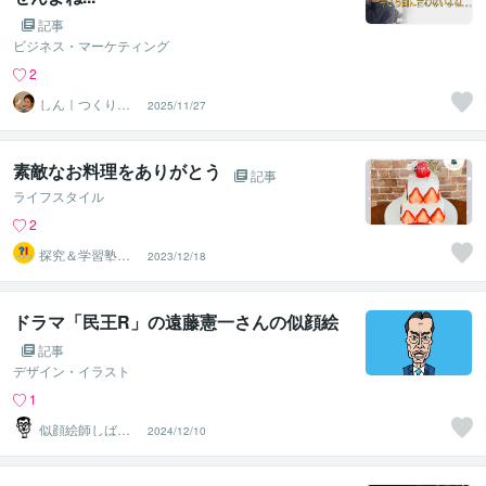
記事
ビジネス・マーケティング
2
しん｜つくり手
2025/11/27
応援サポーター
素敵なお料理をありがとう
記事
ライフスタイル
2
探究＆学習塾｜
2023/12/18
なぜラボ
ドラマ「民王R」の遠藤憲一さんの似顔絵
記事
デザイン・イラスト
1
似顔絵師しばじ
2024/12/10
ゅん