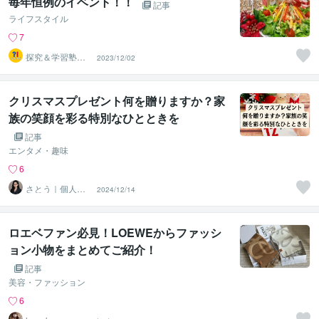
毎年恒例のイベント！！
記事
ライフスタイル
7
探究＆学習塾｜
2023/12/02
なぜラボ
クリスマスプレゼント何を贈りますか？家
族の笑顔を彩る特別なひとときを
記事
エンタメ・趣味
6
さとう｜個人事
2024/12/14
業主向けライタ
ー
ロエベファン必見！LOEWEからファッシ
ョン小物をまとめてご紹介！
記事
美容・ファッション
6