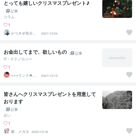
とっても嬉しいクリスマスプレゼント♪
記事
コラム
1
かつき＠気分
2021/12/24
上々
お金出してまで、欲しいもの
記事
IT・テクノロジー
1
⭐️⭐️⭐️ランク☘ヤ
2021/12/10
フオクマスター
皆さんへクリスマスプレゼントを用意して
おります
記事
占い
1
紫 メガネ
2020/12/18