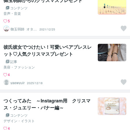
御玉弱師からのクリスマスプレゼント
コンテンツ
音声・音楽
5
御玉弱師_オタマ
2021/12/25
ジャクシ
彼氏彼女でつけたい！可愛いペアブレスレ
ット♡人気クリスマスプレゼント
記事
美容・ファッション
4
yaewyuir
2025/12/18
つくってみた ～Instagram用 クリスマ
ス・ジュエリー・バナー編～
コンテンツ
デザイン・イラスト
4