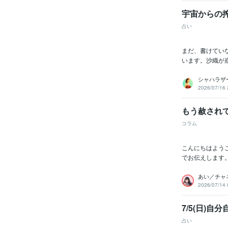
宇宙からの
占い
まだ、書けてい
います。沙織が崩
シャハラザ
2026/07/16 
もう赦されて
コラム
こんにちはよう
でお伝えします
あい／チャ
2026/07/14 
7/5(日)
占い