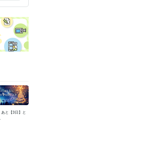
ります。
仕事
ンレター
、あと【3日】と
.