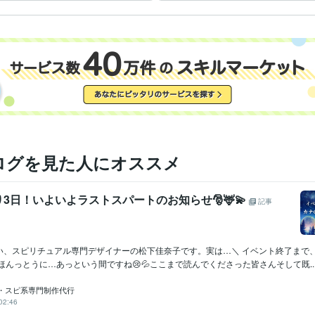
皆様からのメッセージお待ちしております(^^)
しょう
ココナラ初出品
ココナラ販売実績100件突破
歴
ピアヘルパー
取得年 : 2009年
検定
秘書検定準1級
取得年 : 2010年
ことわざ検定5級
取得年 : 2019年
秘書技能検定準1級
取得年 : 2008年
悩み相談・カウンセリング
愚痴聞き/お悩み相談/話し相手
分野
人生相談
恋愛相談
電話相談
愚痴聞き
話し相手
悩み相談
恋愛
人間関係
ライティング・翻訳
手紙の作成・添削・校正
ログを見た人にオススメ
結婚式
家庭
手紙
サンタクロース
記念日
誕生日
小学校
ファ
3日！いよいよラストスパートのお知らせ🎅🦌💫
記事
い、スピリチュアル専門デザイナーの松下佳奈子です。実は…＼ イベント終了まで
ほんっとうに…あっという間ですね😢💦ここまで読んでくださった皆さんそして既..
・スピ系専門制作代行
02:46