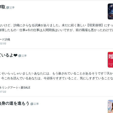
搾取
記事
ないけど、沙織にさらなる試練がありました。未だに続く激しい【現実崩壊】にす
壊したもの・仕事※今の仕事は人間関係はいいですが、前の職場も悪かったわけではな
ード沙織
22:02
いるよ❤️
記事
こそいらっしゃいました✨あなたには、もう赦されていることがあるそうです♡天か
。今これを読んでいるあなたは、今頑張りすぎていること、気にしすぎていることなど
ネリングアート✨夏SALE
07:22
自分自身の道を進もう
記事