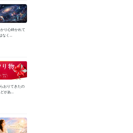
っかり心砕かれて
く...
らおりてきたの
があ...