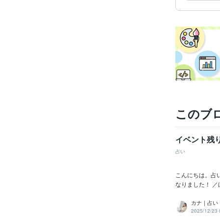
受賞
資格・
得意
このブ
イベント残り
占い
こんにちは。占
なりました！ ／
カナ｜占い
2025/12/23 