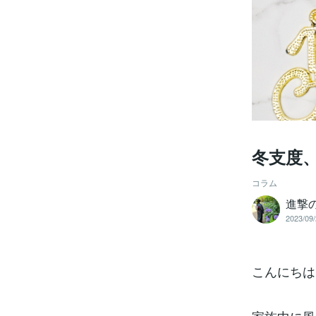
冬支度
コラム
進撃
2023/09/
こんにちは