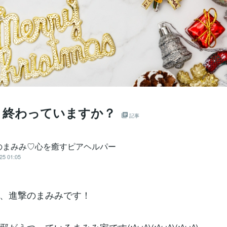
、終わっていますか？
記事
のまみみ♡心を癒すピアヘルパー
25 01:05
、進撃のまみみです！