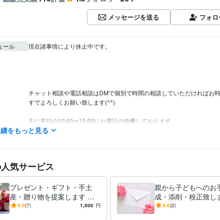
メッセージを送る
フォロ
ュール
現在諸事情により休止中です。

チャット相談や電話相談はDMで個別で時間の相談していただければお
すでよろしくお願い致します(^^)

主に平日の10:00〜15:00にお電話の待機しております。

実績をもっと見る
土日祝日や深夜にも対応可能ですのでご相談ください。

ご予約・お問い合わせ24時間受付中です♪

の人気サービス
【今すぐ相談可能】と表示されている時は

購入後すぐにお電話、チャットできます。

プレゼント・ギフト・手土
親から子どもへのお
離席中でも対応可能な場合もございます。

産・贈り物を提案します セ
成・添削・校正致しま
特にチャットは朝6:00〜18:00までいつでもご相談ください。

ンスの良いプレゼント選び、
の心を動かす手紙・
5.0
(7)
1,000
円
4.0
(2)
まずはお気軽にお問い合わせくださいませ♪

ギフトセレクト代行します♪
動させる手紙を一緒