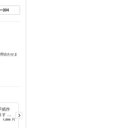
ー
204
時間合わせま
手紙作
聞き上手な女友達です。あな
す 人
たの気持ちに寄り添います
子供を感
愚痴聞きやお悩み相談、自慢
1,500
円
5.0
(1)
100
円
/分
に書きま
話から雑談まで話し相手にな