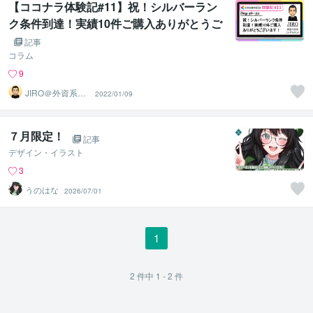
【ココナラ体験記#11】祝！シルバーラン
ク条件到達！実績10件ご購入ありがとうご
ざいます！【Day56～59】
記事
コラム
9
JIRO＠外資系コ
2022/01/09
ンサル・英語育
児
７月限定！
記事
デザイン・イラスト
3
うのはな
2026/07/01
1
2
件中
1 - 2
件