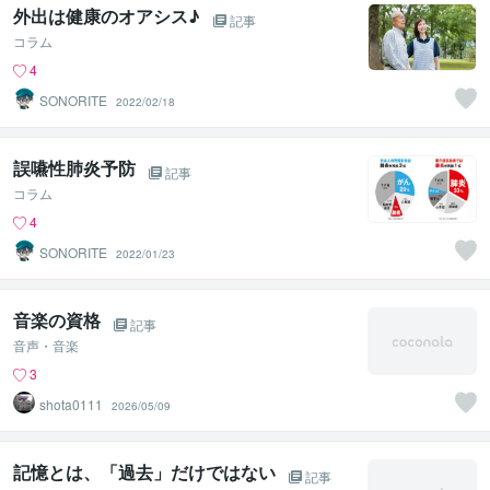
外出は健康のオアシス♪
記事
コラム
4
SONORITE
2022/02/18
誤嚥性肺炎予防
記事
コラム
4
SONORITE
2022/01/23
音楽の資格
記事
音声・音楽
3
shota0111
2026/05/09
記憶とは、「過去」だけではない
記事