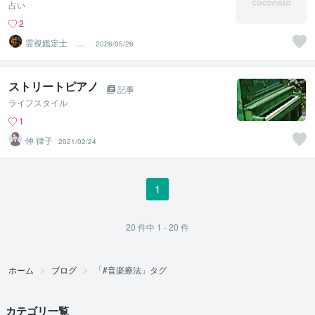
占い
2
霊視鑑定士 昴
2026/05/26
流PRO ※ブログ
更新中
ストリートピアノ
記事
ライフスタイル
1
仲 律子
2021/02/24
1
20
件中
1 - 20
件
ホーム
ブログ
「#音楽療法」タグ
カテゴリ一覧