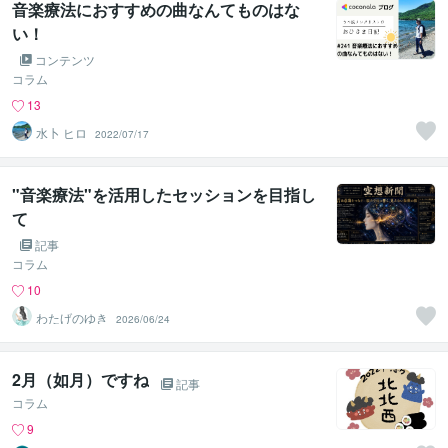
音楽療法におすすめの曲なんてものはな
い！
コンテンツ
コラム
13
水卜 ヒロ
2022/07/17
"音楽療法"を活用したセッションを目指し
て
記事
コラム
10
わたげのゆき
2026/06/24
2月（如月）ですね
記事
コラム
9