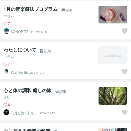
1月の音楽療法プログラム
記事
コラム
7
SONORITE
2022/01/16
わたしについて
記事
コラム
7
Yoshiko hk
2021/10/11
心と体の調和 癒しの旅
記事
占い
6
日月心海⭐未来灯
2024/01/25
火
心に与える音楽の影響