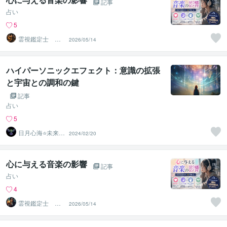
記事
占い
5
霊視鑑定士 昴
2026/05/14
流PRO ※ブログ
更新中
ハイパーソニックエフェクト：意識の拡張
と宇宙との調和の鍵
記事
占い
5
日月心海⭐未来灯
2024/02/20
火
心に与える音楽の影響
記事
占い
4
霊視鑑定士 昴
2026/05/14
流（すばる）※ブ
ログ更新中