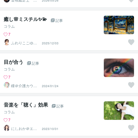
2026/05/26
流（すばる）※ブ
ログ更新中
癒し🌸ミスチル✨💫
記事
コラム
7
ふわりここゆら
2025/12/03
り❤️✨癒しタイ
ム相談室
目が合う
記事
コラム
7
瞳＠介護カウン
2024/01/24
セリング
音楽を「聴く」効果
記事
コラム
7
にしおか＠エン
2023/10/01
パワメントカウ
ンセラー