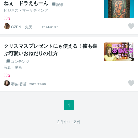
ねぇ ドラえもーん
記事
ビジネス・マーケティング
3
CZEN 先天的
2024/01/25
霊感と後天的神
秘力の導者
クリスマスプレゼントにも使える！彼も喜
ぶ可愛いおねだりの仕方
コンテンツ
写真・動画
2
羽柴 香苗
2020/12/08
1
2
件中
1 - 2
件