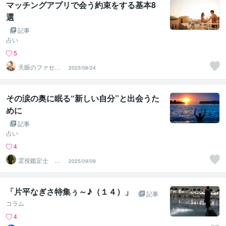
マッチングアプリで会う約束をする基本8
選
記事
占い
5
天眼のファセッ
2023/08/24
ト
その涙の奥に眠る“新しい自分”と出会うた
めに
記事
占い
4
霊視鑑定士 神
2025/09/09
凪
「片平なぎさ特集ぅ～♪（１４）」
記事
コラム
4