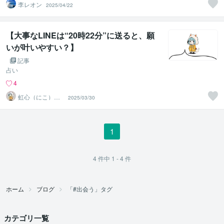
李レオン
2025/04/22
【大事なLINEは“20時22分”に送ると、願
いが叶いやすい？】
記事
占い
4
虹心（にこ）＠
2025/03/30
香りと愛の導き
鑑定師
1
4
件中
1 - 4
件
ホーム
ブログ
「#出会う」タグ
カテゴリ一覧