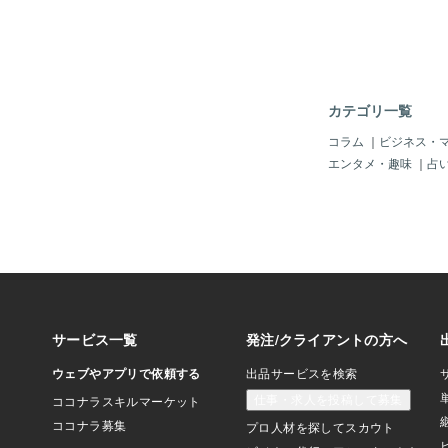
マニアでも引くくらい
ブラウザバック推奨で
ね💦 それでは、さっ
の感じ！ひさ
おらワクワクすっぞ✨
『やじるしっぽいマー
カテゴリ一覧
リユース ◎リサイク
3つの言葉って、セッ
コラム
｜
ビジネス・
多いですよね。 何度
エンタメ・趣味
｜
占
いも、 なんとな〜く
葉。 ですが、今回はこ
生や心持ちに置きかえ
と分けて考えると、 
『やじるしの向き』が
す。 ◎まず、リユー
ざっくり言うと、 「
う一回いこうぜ」 み
ね。 古着とか、家具
誰かが使っていたもの
き継ぐ。 もう新品で
こそ残っている味