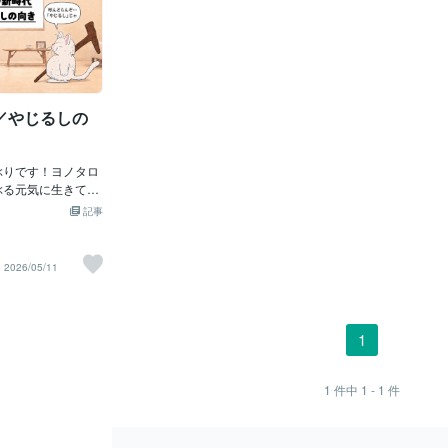
／やじるしの
ぶりです！ヨノタロ
ぶる元気に生きてま
面白そうな企画 『コ
記事
しの向き』 同一タ
プを、 やってるの
いっちょ噛みしよう
2026/05/11
に一時的に戻ってき
道草ですが、 どうぞ
 さっそくです
の向き』について、
1
す。 ……と言って
話ではありませ
でもありません。 た
1
件中
1 - 1
件
的にはちょっと偉そう
もしれません。 ひさ
くまとまらず、 長文