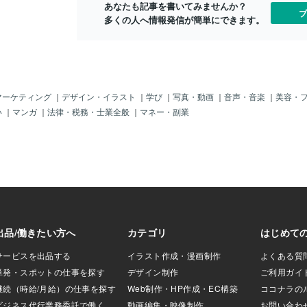
あなたも記事を書いてみませんか？
長いので、 早めの
ブ
多くの人へ情報発信が簡単にできます。
す😅 わりとマジで
そく本題です。 （こ
しぶりすぎて
） 日常でよく見る
ク』と言えば、 ◎
ル◎リデュースこの
トで見かけることが
マーケティング
｜
デザイン・イラスト
｜
学び
｜
写真・動画
｜
音声・音楽
｜
美容・
も聞いて、 意味も違
い
｜
マンガ
｜
法律・税務・士業全般
｜
マネー・副業
、わかっている言
の3つを、 人の人
てみます。 ちゃん
それぞれ少しずつ
少々違う気がしま
ス。 リユースって、
まだ使えるなら、も
たいなことですよ
とか、中古車とか。
を、 次の誰かが引
はないけど、 だから