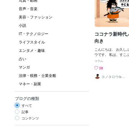
写真・動画
音声・音楽
美容・ファッション
小説
ココナラ新時代
IT・テクノロジー
向き
ライフスタイル
こんにちは、 お久し
エンタメ・趣味
ウです。 私は、すこ
占い
す👌 今回は、何やら
コラム
コナラ新時代／やじる
マンガ
38
イトルでのブログアッ
法律・税務・士業全般
をたまたま拝見し、 
ヨノタロウ☕️安
らぎと癒しのひ
と思い、 この世界線
マネー・副業
とときを。
ました。 今回限りの
よろしくお願いします
が、 その『やじるし
ブログの種類
考えてみたいと思いま
すべて
も、得意な道路標識の
ん。 人生の進路相談
記事
ぶん。 いえ、 最終
コンテンツ
に 人生の話にするか
しぶりすぎて、 うま