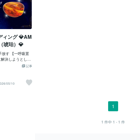
ィング 💎AM
（琥珀）💎
 手放す 【一呼吸置
に解決しようとし
ませんか。答えを
記事
詰め続けること
れが積み重なって
。 アンバーは、そ
026/05/10
立ち止まってもい
けています。 深く
吐いてみる。 その
たエネルギーを静か
1
今は前へ進むことよ
を優先していい時
 あなたの心は少しず
1
件中
1 - 1
件
戻していきます。
え込んできた感
けていた思い。 も