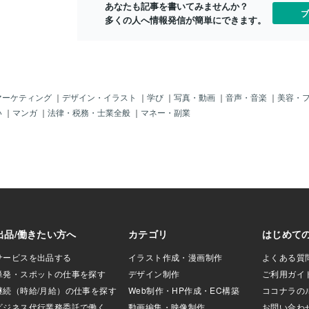
あなたも記事を書いてみませんか？
続けなくても大丈
ブ
多くの人へ情報発信が簡単にできます。
、心と体に溜まった
 やさしく外へ流し
くれます。 それは
く、「自分を自由
 手放した瞬間、止
が流れ始め、 あな
つ戻ってきます。
マーケティング
｜
デザイン・イラスト
｜
学び
｜
写真・動画
｜
音声・音楽
｜
美容・
さも、本当はずっ
い
｜
マンガ
｜
法律・税務・士業全般
｜
マネー・副業
。 ただ、疲れや不
けなのです。 【ア
へ導く】アンバー
さを持つクリスタ
たエネルギーを外へ
明るい光をハートへ
のエネルギーは、宇
鳴し、 あなたの内
きます。 思考の霧
と直感も冴え、 必
でしょう。 精神の
どうにかしなけれ