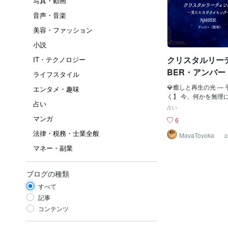
写真・動画
音声・音楽
美容・ファッション
小説
クリスタルリーデ
IT・テクノロジー
BER・アンバー
ライフスタイル
💎癒しと再生の光 ―
エンタメ・趣味
く】 今、何かを無理
占い
て、心が張りつめてい
占い
急いだり、問題を突き
マンガ
6
で、知らないうちに疲
法律・税務・士業全般
いるのかもしれません
MayaToyoka
2
んなあなたに 「今は
マネー・副業
い」とやさしく語りか
息を吸って、ゆっくり
一呼吸が、 乱れてい
ブログの種類
に整えていきます。 
すべて
りも、自分を癒すこと
期。 静けさの中で、
記事
つ本来のリズムを取り
コンテンツ
【解き放つ】ずっと抱
情。 心の奥に残り続