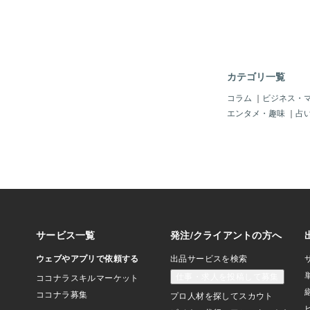
う、それらを握りしめ
夫です。 アンバーは
不要なエネルギーを、
ていくサポートをして
「忘れる」ことではな
にしてあげる」こと。
カテゴリ一覧
まっていたエネルギー
た本来の輝きが少しず
コラム
｜
ビジネス・
あなたの感性も、美し
エンタメ・趣味
｜
占
と失われてはいません
安の奥に隠れていただ
ンバー（琥珀）は解決
は、太陽のような温か
ル。 古く重たくなっ
流しながら、 新鮮で
届けてくれます。 そ
宙の流れとやさしく共
側を穏やかに整えてい
が晴れていくと、自然
要な答えが見え始める
軸が安定すると、 「
ば」という焦りも静か