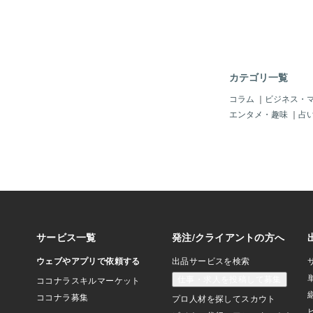
に届け、聴く人の心を
いきます。💕恋のと
信じ合うことのぬくも
感じさせてくれる一曲
添えれば、甘すぎず、
が伝わる、大人のため
カテゴリ一覧
す。❤️ここでちょっと
レートを💕個人的な
コラム
｜
ビジネス・
方をびっくりさせて笑わせよ
エンタメ・趣味
｜
占
colate orange
ト オレンジ ）私は
め。知っている方もい
し知らない方がいたら
分にご褒美チョコ🍫
すよ。いかがですか？
レートを上からテーブ
下。衝撃で割れて🍊
きます。みかん🍊のよ
チョコレートです❣️お