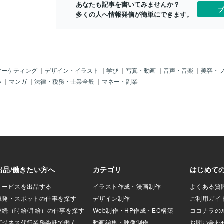
ゆっくりほどいて
「誤報道？」しないこっちゃ！メっ！さ
あなたも記事を書いてみませんか？
ブ
きめきだけでなく、
て、では早速聴こうかなっと。（＾＾；i
多くの人へ情報発信が簡単にできます。
りや安心感までも
love misia of japan singer.she is very fam
。バレンタインに
ous in the world.and she has 5 octave ra
けれど確かな想い
nges.she acts as a singer by year-end bi
のラブソングで
gmusic festival to be called red andwhite
🍫おすすめチョコ
consecutively of japan in the last.hehehe
おすすめですお家の
[everything] BY MISIA「逢いたくてい
マーケティング
｜
デザイン・イラスト
｜
学び
｜
写真・動画
｜
音声・音楽
｜
美容・
うterry's cho
ま」 BY MISIA「アイノカタチ」 BY MISI
い
｜
マンガ
｜
法律・税務・士業全般
｜
マネー・副業
 （テリーズ チョコレー
A「忘れない日々」 BY MISIA「つつみ込
ダーク味がおすす
むように」 BY MISIA「恋は終わらないず
ると思いますがも
っと」 BY MISIA「果てなく続くストーリ
おすすめです。自
ー」 BY MISIA「白い季節」 BY MISI
にも楽しくていいで
球状の丸いチョコ
ルへぽん❣️と落
みかんのようにひら
うな、かわいい💕
子様