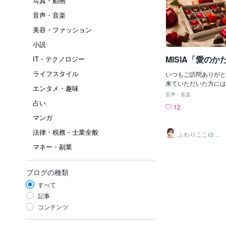
写真・動画
音声・音楽
美容・ファッション
小説
MISIA「愛のか
IT・テクノロジー
ライフスタイル
いつもご訪問ありがと
来ていただいた方には
エンタメ・趣味
しくない🫶✨愛情精神
音声・音楽
ています❤️💖⁎⁺˳✧༚˚✧₊⁎
占い
12
✧༚˚✧₊⁎💖⁎⁺˳✧༚ ˚✧₊⁎
マンガ
˚✧💖MISIA「愛の
ReeeeN（グリーン）
法律・税務・士業全般
ふわりここゆら
が参加）MISIAの「
り❤️✨癒しタイ
マネー・副業
ム相談室
の奥にそっと灯りをと
しく甘い愛を描いた楽
な言葉や約束ではなく
ブログの種類
寄り添う気持ちの中に
いていることを静かに
すべて
相手を想う気持ちは、
記事
確かに存在し、日々を
コンテンツ
りを増していく。MIS
な歌声は、その愛をや