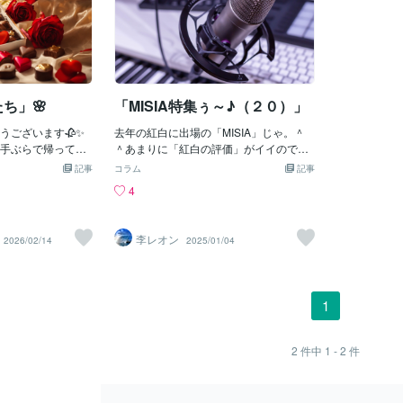
たち」🌸
「MISIA特集ぅ～♪（２０）」
うございます🥀✨
去年の紅白に出場の「MISIA」じゃ。＾
手ぶらで帰って欲
＾あまりに「紅白の評価」がイイので、
でblogをお届けし
ボクも「あと乗せサクサク」じゃ。ど？
記事
コラム
記事
⁎⁺˳✧༚ ˚✧₊⁎💖⁎⁺˳
へへへ。ボクもちゃっかりとその勢いに
4
⁎⁺˳✧༚˚✧₊⁎💖⁎⁺˳✧༚
のっかっちゃったぁ～♪ウキウキうっき
かたち」作詞・作曲：G
～♪まあ、ボクもイイお年頃なので、こ
（メンバーのHIDE
の辺で「おふざけ」はおしまいじゃ。
李レオン
2026/02/14
2025/01/04
愛のかたち」は、胸
（＾＾；ボクはあまり「MISIA」は聞か
もすような、やさ
ないのじゃけど、彼女の「実力」はよ～
曲です。🍀✨大き
く知っているぞよ。うん。もちろんすで
、何気ない時間や
に「世界レベル」であるのは、みなさん
1
、本当の愛が息づ
もご承知の通りじゃ。だから「NHK」さ
伝えてくれます。
んも「日本国民」に対し「ご機嫌取
形にならなくても
り？」じゃね。フフフ。まあ、ええでっ
2
件中
1 - 2
件
重ねるほどに温も
しゃろ！いろいろあった「NHK」さんじ
IAの包み込むよう
ゃ。もう間違っても「尖閣」は、「中国
さしく撫でるよう
の領土です！」って公共電波を使って