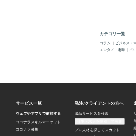
認方法」（NO.2）
＝さて、どうじゃろか
具合じゃ。いい動画じ
あなたも「鑑定師」か
前から「どうやったら
じゃけど、他の時計の
カテゴリ一覧
も開けられるのかしら
っと思っていたぞよ。
コラム
｜
ビジネス・
そうじゃろうと思うの
エンタメ・趣味
｜
占
ん思ったこともないの
思い込みかしらん。フ
かくこれでなんとか高
「内部がどうなってい
か？説明通りの状態・
かね～、やはりちょっ
買いたいけど、なかな
いのは「金額の高さ」
「内部が本当にどうな
専門家しか見れない？
のではないかしらん？
んなことないですか？
部がサビサビのズルズ
のは高級時計に関して