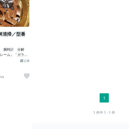
解清掃／型番
」
計 腕時計 分解
レーム」「ガラク
計 イメージ 素
記事
スマンの手元」
紳士の高級腕時
ペンハーゲン デン
/09
じゃ。そうみんな
ロレックス」の
」じゃね。＾＾も
／シリアル番号」
1
画じゃ。まんず、
ー♪＝＝＝＝＝＝
「ロレックス★分
1
件中
1 - 1
件
し★１００均で裏
）＋＋＋＋＋＋＋＋
シリアル番号 確