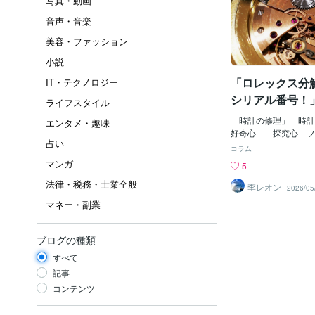
写真・動画
音声・音楽
美容・ファッション
小説
「ロレックス分
IT・テクノロジー
シリアル番号！
ライフスタイル
「時計の修理」「時
エンタメ・趣味
好奇心 探究心 フ
占い
タ」「紳士腕時計 時
コラム
材 アップ」「ビジネ
マンガ
5
「高級腕時計裏面」「
法律・税務・士業全般
計」「ロレックス コ
李レオン
2026/05
マーク」っていうこと
マネー・副業
の憧（あこが）れの「
「分解清掃巻き芯外し
ちろんついでに「型番
ブログの種類
まで知ることできる動
すべて
見てちょ。ヒアウイゴ
＝＝＝＝＝＝＝＝＝＝
記事
解・清掃・巻き芯 外
コンテンツ
蓋外し★」（NO.1
「ロレックスの型番・