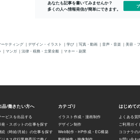
あなたも記事を書いてみませんか？
＝＝＝＝＝＝＝＝＝＝
ブ
多くの人へ情報発信が簡単にできます。
？なかなかの出来
ゃねぇ。これで、
な？でも、ボクも
ロレックスもそう
裏蓋（うらぶた）
ん？」って、ず～
はい。みなさんも
マーケティング
｜
デザイン・イラスト
｜
学び
｜
写真・動画
｜
音声・音楽
｜
美容・
。「え？そんなも
い
｜
マンガ
｜
法律・税務・士業全般
｜
マネー・副業
？」え～っボクの
フフ。まあ、とに
級時計の仕組みや
るのか？本物なの
構造なのか？」と
と「高級時計」を
か「手」がだせな
もあるけど、実は
っているのかは、
」というのもアル
ねぇ？どうよ？そ
ホイ。まさか「内
ル？」なんていう
はナイ？