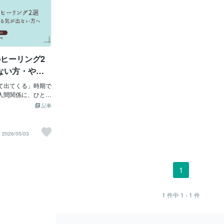
ヒーリング2
ない方・やる
て出てくる」時期で
人間関係に、ひとま
した分だけ、それ
記事
ゆるんでくる。
い」「頭が重たく
」「休んでいるは
2026/05/03
ない」5月に入って
が出てきやすいの
拠でもあります。
ているわけでもな
1
積み重ねが、少し遅
。そういうタイミ
やさしく寄り添っ
1
件中
1 - 1
件
す。今回は、5月の
すい、2つのヒーリ
--おすすめ1：疲れ