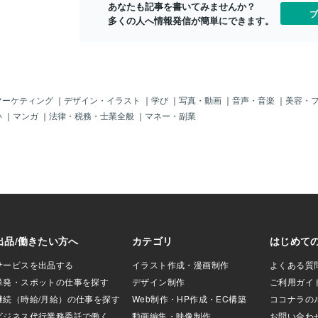
あなたも記事を書いてみませんか？
な方に- 疲れている
ブ
多くの人へ情報発信が簡単にできます。
感じがある- 頑張っ
かゆるまない- 心も
、どこから整えれ
 人との関わりや環境
うちに消耗してい
きることたまった
ゆるめ、少し休ま
マーケティング
｜
デザイン・イラスト
｜
学び
｜
写真・動画
｜
音声・音楽
｜
美容・
いくヒーリングで
い
｜
マンガ
｜
法律・税務・士業全般
｜
マネー・副業
うとするのではな
て無理のない形
わらげていきま
、体より先に「なん
感覚が出やすいで
ず受け止めて、少
っかけになること
に感じやすいこと
持ちや体の力みが少し
落ち着いて休みやすく
たさが、少し軽く感じ
個人差がありま
よりも、