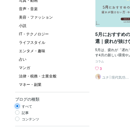
写真・動画
音声・音楽
美容・ファッション
小説
5月におすすめの
IT・テクノロジー
選｜疲れが抜け
ライフスタイル
気が出ない方へ
5月は、疲れが「遅れ
エンタメ・趣味
す4月の新しい環境や
占い
ず慣れてきた。ほっと
コラム
まで張っていた緊張が
マンガ
3
「なんかやる気が出な
法律・税務・士業全般
て、気持ちが乗らない
ユナ│現代気功ヒ
ーリング
ずなのに、疲れが抜け
マネー・副業
から、こういった感覚
は、力が抜けてきた証
弱いわけでも、なまけ
ブログの種類
い。ただ、4月からの
すべて
れて出てきているだけ
ングに、ヒーリングは
記事
てくれることがありま
コンテンツ
この時期に特に合いや
ングをご紹介します。-