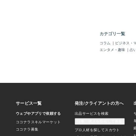
を癒すヒーリングこん
のに、うまく休めない
てきた緊張が、なかな
体もほぐしたいけれど
ばいいか分からない-
の変化で、気づかない
カテゴリ一覧
たこのヒーリングでで
疲れや力みをやさしく
コラム
｜
ビジネス・
りやすい状態へ整えて
エンタメ・趣味
｜
占
す。無理に元気にしよ
く、今のあなたにとっ
で、疲れや緊張感をや
す。5月のこの時期は
となく重たい」という
す。そのしんどさをま
しずつゆるめていくき
があります。受けた後
（個人差あり）- 気
ゆるみやすくなる- 
なる- 疲れによる重
られる変化の出方には
す。大きく変わること