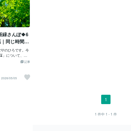
新緑さんぽ🍀6
話｜同じ時間⏳
んでいくも
女🩷のひろです。今
⏳」について、ち
😌この前、次男職
記事
、孫の動画と写真が
ぐ一歳👧伝え歩き
も行ってしまう😆
2026/05/05
、できなかったこ
になっていく。見
っこりする😊その
い出して。最近
1
？」って、いつも
は普通に歩けてたの
️も必要になってきた。
1
件中
1 - 1
件
ずつできなくなっ
中にいるのに、進
んやなって思っ