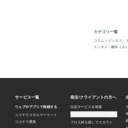
た。できるようになっ
できなくなっていく時
懸命に生きている姿な
ちょっと切ない。そう
い前に鎖骨を骨折🦴
骨🦴ができなくて、
カテゴリ一覧
その時ふと、赤ちゃん
でまるまる大きくなる
コラム
｜
ビジネス・
骨🦴はくっついてくれ
エンタメ・趣味
｜
占
て、一人でツッコミを
のを思い出しました。
から、時間の流れ⏳の
じてたんかもしれない
の速さ⏳も、今、身に
老いのスピードに戸惑
ど、その切なさもひっ
私」として受け入れて
らの時間⏳も、大切に
なって思いました。60
修行中です。今夜もゆ
ます☕📞私もまだ慣
し緊張しています🤣
ゆっくりお話しで