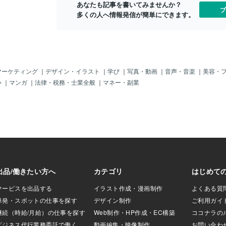
あなたも記事を書いてみませんか？
ていく時間⏳と、
ブ
多くの人へ情報発信が簡単にできます。
間⏳どちらも一生
んだけどなんか、
いえば、10年くら
したとき。なかなか
3ヶ月以上かかって。
👶は、たった3ヶ月
のに、なんで私の
マーケティング
｜
デザイン・イラスト
｜
学び
｜
写真・動画
｜
音声・音楽
｜
美容・
んのんやろ！🤣っ
い
｜
マンガ
｜
法律・税務・士業全般
｜
マネー・副業
入れて笑っていた
今思うと、あの頃
違いをどこかで感
。老いのスピード
しみて感じてる。
うこともあるけれ
くるめて、「今の
いきたい。これか
味わっていきたい
歳乙女🩷まだまだ
るくお待ちしてい
れていないので、少
まずは5分だけでも、