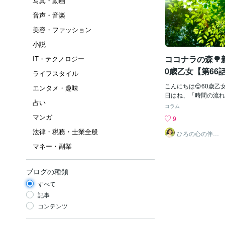
写真・動画
音声・音楽
美容・ファッション
小説
ココナラの森🌳
IT・テクノロジー
0歳乙女【第66
ライフスタイル
の中で、逆に進
こんにちは😊60歳乙
エンタメ・趣味
の】
日はね、「時間の流れ
占い
ょっと感じたことです
コラム
人✂️のお嫁さんから
マンガ
9
送られてきて。もうす
法律・税務・士業全般
で、目を離すとどこで
ひろの心の伴走
ルーム｜安心し
小さな体で一歩一歩
マネー・副業
て話せる場所
とが次々にできるよう
てるだけで、なんかほ
一方で、母のことを思
ブログの種類
ね、「どこ入れたかな
すべて
何かを探してる😂前
に、今は杖👩‍🦯‍➡
記事
できてたことが、少し
コンテンツ
ていく。同じ時間⏳の
む方向がまったく逆な