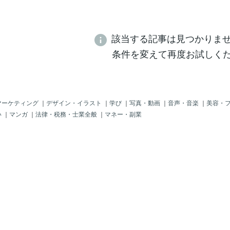
該当する記事は見つかりま
条件を変えて再度お試しく
マーケティング
｜
デザイン・イラスト
｜
学び
｜
写真・動画
｜
音声・音楽
｜
美容・
い
｜
マンガ
｜
法律・税務・士業全般
｜
マネー・副業