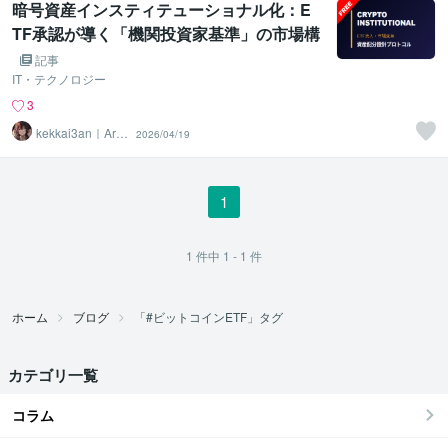
暗号資産インスティテューショナル化：E
TF承認が導く「機関投資家基準」の市場構
造と次世代ポートフォリオ戦略
記事
IT・テクノロジー
3
kekkai3an｜Arc
2026/04/19
hitect
1
1
件中
1 - 1
件
ホーム
ブログ
「#ビットコインETF」タグ
カテゴリ一覧
コラム