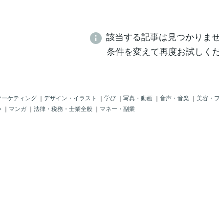
該当する記事は見つかりま
条件を変えて再度お試しく
マーケティング
｜
デザイン・イラスト
｜
学び
｜
写真・動画
｜
音声・音楽
｜
美容・
い
｜
マンガ
｜
法律・税務・士業全般
｜
マネー・副業