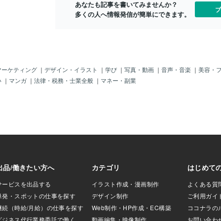
あなたも記事を書いてみませんか？
たくなるというよ
ブ
多くの人へ情報発信が簡単にできます。
抜けてくる感じで
も、前のように心
しない。この変化
づく時に出やすい
② 会う話が具体的
関係が続いている
あるならどこかで
マーケティング
｜
デザイン・イラスト
｜
学び
｜
写真・動画
｜
音声・音楽
｜
美容・
するものです。で
い
｜
マンガ
｜
法律・税務・士業全般
｜
マネー・副業
・また今度ね、で
うとしない・こち
進まない・会いた
した変化が出てき
なくても、行動が
意です。男性は、
には曖昧でもどこ
とします。そこが
ちも遠のいている
 あなたの近況に興
な関係でも、気持
る時はあなたのこ
があります。・最
どう？・元