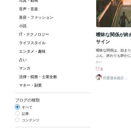
写真・動画
音声・音楽
美容・ファッション
小説
曖昧な関係が終
IT・テクノロジー
サイン
ライフスタイル
曖昧な関係は、始まり
エンタメ・趣味
ぶん、終わりも静かに
占い
があります。はっきり
占い
れるわけじゃない。で
マンガ
5
気が変わる。前とは違
法律・税務・士業全般
そんな時、心のどこか
恋愛運命鑑定士
光輝｜洞察タロ
ともありますよね。「
マネー・副業
ット✨️
関係もう終わりに近い
曖昧な関係が終わる前
をお伝えします。① 
ブログの種類
度”がなくなる曖昧な
すべて
え本気でなくても優し
ります。でも終わりに
記事
は、その優しさに少し
コンテンツ
す。・返事は来るけど
やわらかさがない・会