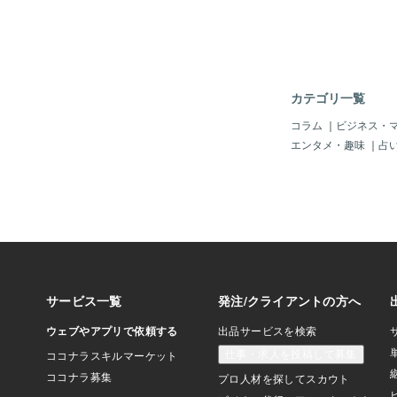
遣いが表面的になる冷
り、“気持ちの熱”が
す。優しさはある。で
がこもっている感じが
は、関係の終わりが近
サインのひとつです。
カテゴリ一覧
にならなくなる曖昧な
時でも、まだ気持ちが
コラム
｜
ビジネス・
会う流れをつなごうと
エンタメ・趣味
｜
占
も終わりに近づくと、
終わる・予定を決めよ
らから言わないと何も
い空気がなくなるこう
ます。言葉では否定し
止まり始めた時は要注
本気で関わりたい相手
かで会う流れを残そう
消えてきたなら、気持
可能性があります。③
味を示さなくなる曖昧
ちが少しでも残ってい
とを知ろうとする姿勢
近どうしてる？・仕事