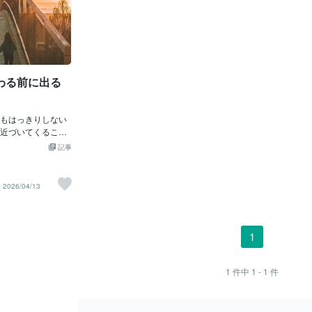
わる前に出る
もはっきりしない
近づいてくること
「終わり」と言わ
記事
も、なんとなく空
う違和感が続く。
で気づいているこ
2026/04/13
もしかして、この
のかな」今日は、
に出やすいサイン
彼の優しさに“温
1
関係の男性は、たと
くできることがあ
近づいている時
1
件中
1 - 1
件
ずつ変化が出ま
短い・前みたいな
話が続かない・気