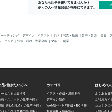
あなたも記事を書いてみませんか？
い通りにならない時
ブ
多くの人へ情報発信が簡単にできます。
ギュラー”で出る〜
電車が遅れた。あ
った。そんなとき
嫌になる✔ 急に黙
これ、日常になった
人生は思い通りに
だからこそ「うま
マーケティング
｜
デザイン・イラスト
｜
学び
｜
写真・動画
｜
音声・音楽
｜
美容・
る舞う人か」こ
い
｜
マンガ
｜
法律・税務・士業全般
｜
マネー・副業
です。③ お金の使
”に出る〜結婚＝生
価値観」は愛より
す。✔ 見栄のため
チ、自分には浪費✔
いう人は要注意。
には使う✔ 無駄は
明できるこういう人
愛は目に見えない
“性格そのもの”で
と本命として愛さ
うに、不安と期待