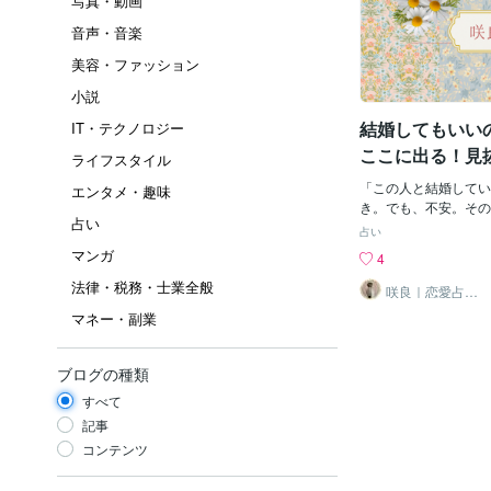
写真・動画
音声・音楽
美容・ファッション
小説
結婚してもいい
IT・テクノロジー
ここに出る！見
ライフスタイル
選
「この人と結婚してい
エンタメ・趣味
き。でも、不安。その
占い
じゃないかもしれませ
占い
は“結婚前”が一番い
マンガ
4
でもね、大丈夫。本性
法律・税務・士業全般
れて”いるんです。今
咲良｜恋愛占い
心導師
ほしい“未来のあなた
マネー・副業
クポイント”をお伝え
への態度〜優しさは“
たには優しい。でも、
ブログの種類
い。これ、かなり要注
すべて
その態度、結婚したら
性が高いから。最初は
記事
れてるだけ。人の本性
コンテンツ
立場の人”への接し方
✔ 横柄✔ 上から目線