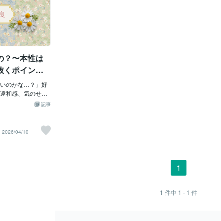
の？〜本性は
抜くポイント5
いのかな…？」好
違和感、気のせい
ん。なぜなら人
記事
い人を演じるから。
って、ちゃんと“漏
日は、結婚前に見て
2026/04/10
を守るためのチェッ
します✨① 店員さん
格下”に出る〜あな
店員さんには冷た
1
意です。なぜなら
あなたに向く可能
「お客様扱い」さ
1
件中
1 - 1
件
は、“自分より弱い
に出ます。✔ 無愛想
これ、未来のあなた