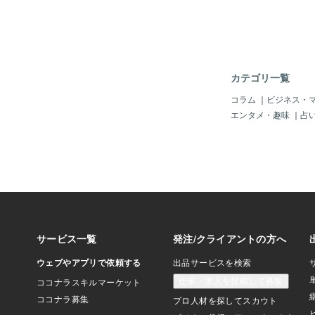
への予告です。② 思
の反応〜本性は“イレ
予約が取れなかった。
なたの意見が自分と違
――どうなる？✔ 不機
る✔ 空気が重くなる
カテゴリ一覧
らしんどいですよね。
ならないことの連続。
コラム
｜
ビジネス・
くいかない時にどう振
エンタメ・趣味
｜
占
こ、めちゃくちゃ大事
い方〜価値観は“財布
活。つまり、「お金の
も現実的にぶつかりま
に使う人✔ 人にはケ
お金の話を避けるこう
逆に、✔ 必要なところ
控える✔ ちゃんと説
は安心感があります。
けど、お金の使い方は
す。「この恋、ちゃん
れるのかな」そんなふ
のあいだで揺れること