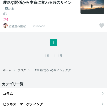
曖昧な関係から本命に変わる時のサイン
記事
占い
6
恋愛運命鑑定士
2026/04/10
光輝｜洞察タロ
ット✨️
1
1
件中
1 - 1
件
ホーム
ブログ
「#本命に変わるサイン」タグ
カテゴリ一覧
コラム
ビジネス・マーケティング