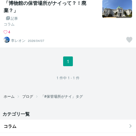
「博物館の保管場所がナイって？！廃
棄？」
記事
コラム
4
李レオン
2026/04/07
1
1
件中
1 - 1
件
ホーム
ブログ
「#保管場所がナイ」タグ
カテゴリ一覧
コラム