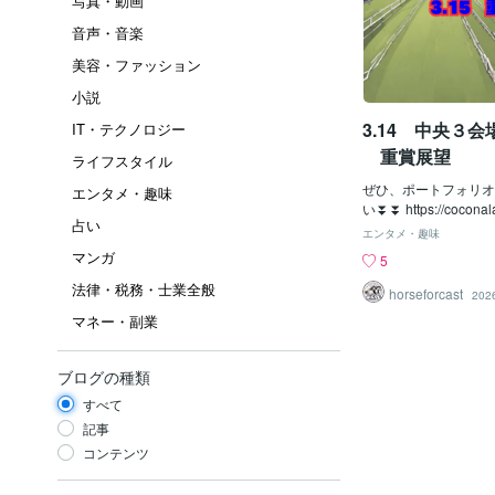
写真・動画
音声・音楽
美容・ファッション
小説
3.14 中央３会
IT・テクノロジー
重賞展望
ライフスタイル
ぜひ、ポートフォリオ
エンタメ・趣味
い⏬⏬ https://coconal
占い
49/portfolios 
エンタメ・趣味
出品情報へアクセスして
マンガ
5
中央３会場の結果🐴
法律・税務・士業全般
連設定にて購入を進め
horseforcast
202
中山会場が非常に厳し
マネー・副業
た💦 10Rまで的中
資金額がかさんでしま
な的中があったため、
ブログの種類
られました！！ 少し
すべて
したが、大きなリター
✨ 🎉🎉プラス ３３
記事
連設定重賞展望🐴中山
コンテンツ
（GⅡ） 推し馬🐴 
前走のホープフルでは