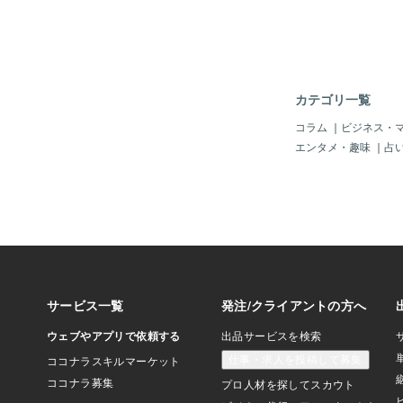
ても能力は上の印象に
るようなところは改善
っすぐ走れるようにな
トもありました！！ 
動きだったとのコメン
挟んで、期待以上に馬
カテゴリ一覧
いう話もありました。
きりで稽古を重ねてい
コラム
｜
ビジネス・
の馬中心で良いかと思
エンタメ・趣味
｜
占
なり自信があります◎