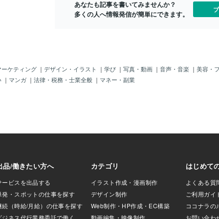
あなたも記事を書いてみませんか？
映ります。 もたれ
ブ
多くの人へ情報発信が簡単にできます。
してきており、ま
ったというコメン
福永師も非常に良い
トがあり、休養を
が成長していると
 岩田騎手もつきっ
るので、ここはこ
マーケティング
｜
デザイン・イラスト
｜
学び
｜
写真・動画
｜
音声・音楽
｜
美容・
います！ ここはか
い
｜
マンガ
｜
法律・税務・士業全般
｜
マネー・副業
！！！