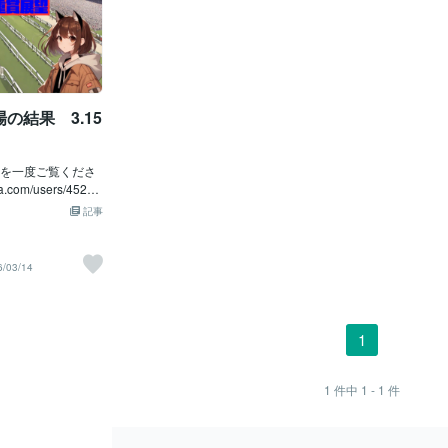
場の結果 3.15
を一度ご覧くださ
a.com/users/45233
ソフトに関心のある方は、
記事
ください。3.14
本日も運営では馬
ました！ この日は
6/03/14
い展開になりまし
がなかったため少し投
いましたが、大き
プラス収支で終え
1
ハラハラする展開で
ンを得られました
３，７５０円🎉🎉馬
1
件中
1 - 1
件
11R スプリングS
２ アスクエジンバラ
３着とここに入っ