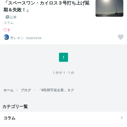
「スペースワン・カイロス３号打ち上げ延
期＆失敗！」
記事
コラム
3
李レオン
2026/03/06
1
1
件中
1 - 1
件
ホーム
ブログ
「#民間宇宙企業」タグ
カテゴリ一覧
コラム