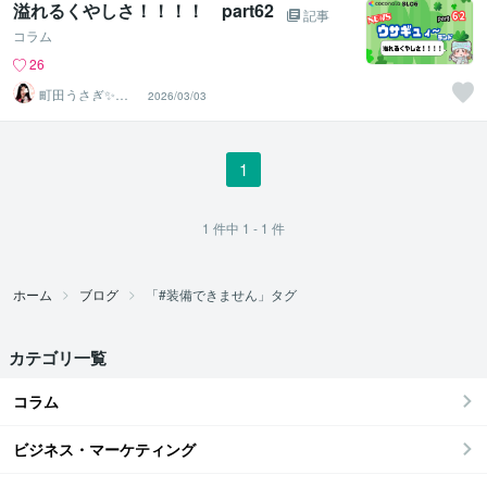
溢れるくやしさ！！！！ part62
記事
コラム
26
町田うさぎ✨閃
2026/03/03
光の幸せ届け人
♡怪談師⛩️
1
1
件中
1 - 1
件
ホーム
ブログ
「#装備できません」タグ
カテゴリ一覧
コラム
ビジネス・マーケティング