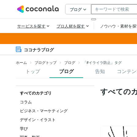
ココナラブログ
ホーム
ブログトップ
ブログ
「#イライラ防止」タグ
トップ
ブログ
告知
コンテン
すべての
すべてのカテゴリ
コラム
ビジネス・マーケティング
デザイン・イラスト
学び