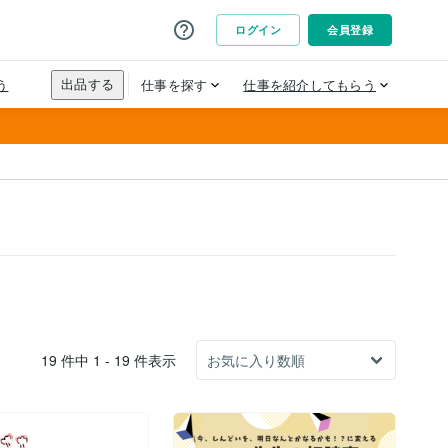
19 件中 1 - 19 件表示