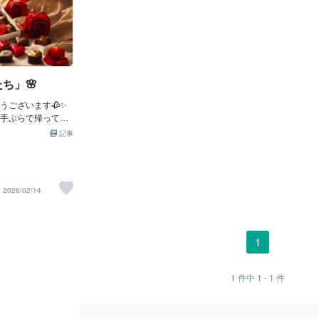
たち」🌸
うございます🥀✨
手ぶらで帰って欲
でblogをお届けし
記事
⁎⁺˳✧༚ ˚✧₊⁎💖⁎⁺˳
⁎⁺˳✧༚˚✧₊⁎💖⁎⁺˳✧༚
かたち」作詞・作曲：G
（メンバーのHIDE
2026/02/14
愛のかたち」は、胸
もすような、やさ
曲です。🍀✨大き
、何気ない時間や
1
、本当の愛が息づ
伝えてくれます。
形にならなくても
1
件中
1 - 1
件
重ねるほどに温も
IAの包み込むよう
さしく撫でるよう