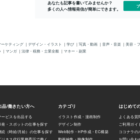
ゆっくりほどいて
あなたも記事を書いてみませんか？
ブ
きめきだけでなく、
多くの人へ情報発信が簡単にできます。
りや安心感までも
。バレンタインに
けれど確かな想い
のラブソングで
🍫おすすめチョコ
おすすめですお家の
マーケティング
｜
デザイン・イラスト
｜
学び
｜
写真・動画
｜
音声・音楽
｜
美容・
うterry's cho
い
｜
マンガ
｜
法律・税務・士業全般
｜
マネー・副業
 （テリーズ チョコレー
ダーク味がおすす
ると思いますがも
おすすめです。自
にも楽しくていいで
球状の丸いチョコ
ルへぽん❣️と落
みかんのようにひら
うな、かわいい💕
子様