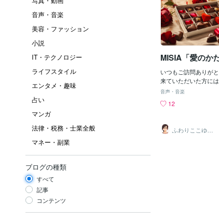
写真・動画
音声・音楽
美容・ファッション
小説
MISIA「愛のか
IT・テクノロジー
ライフスタイル
いつもご訪問ありがと
来ていただいた方には
エンタメ・趣味
しくない🫶✨愛情精神
音声・音楽
ています❤️💖⁎⁺˳✧༚˚✧₊⁎
占い
12
✧༚˚✧₊⁎💖⁎⁺˳✧༚ ˚✧₊⁎
マンガ
˚✧💖MISIA「愛の
ReeeeN（グリーン）
法律・税務・士業全般
ふわりここゆら
が参加）MISIAの「
り❤️✨癒しタイ
マネー・副業
ム相談室
の奥にそっと灯りをと
しく甘い愛を描いた楽
な言葉や約束ではなく
ブログの種類
寄り添う気持ちの中に
いていることを静かに
すべて
相手を想う気持ちは、
記事
確かに存在し、日々を
コンテンツ
りを増していく。MIS
な歌声は、その愛をや