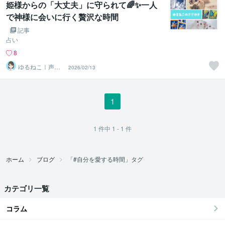
​姫様からの「大丈夫」に守られて🌈✨一人
で神様に会いに行く贅沢な時間
記事
占い
8
ゆるねこ｜声の
2026/02/13
ヒーラー
1
1
件中
1 - 1
件
ホーム
ブログ
「#自分を愛する時間」タグ
カテゴリ一覧
コラム