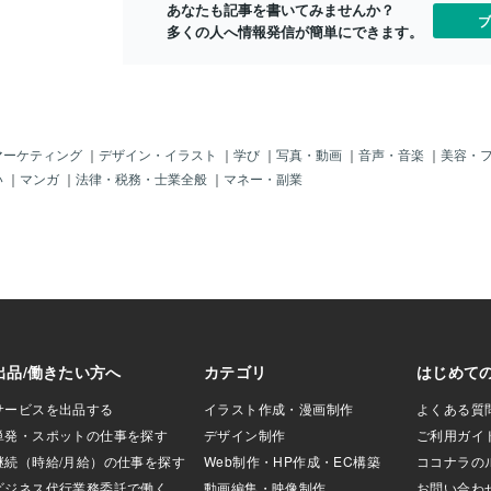
あなたも記事を書いてみませんか？
けられた「心を整え
ブ
多くの人へ情報発信が簡単にできます。
れています。 今日
場所が持つ「心の
を、 心理学の視点
。1. 鳥居をくぐ
切り替わる（境界
口にある鳥居。心理
強力な 「心理的境
マーケティング
｜
デザイン・イラスト
｜
学び
｜
写真・動画
｜
音声・音楽
｜
美容・
」の役割を果たし
い
｜
マンガ
｜
法律・税務・士業全般
｜
マネー・副業
心は、場所と記憶を
す。 「オフィス＝
児」といった具合
参道を歩くという物
して 「ここからは
込まない領域です
インを送ります。 特
大社や大神神社
に代表されるよう
包まれていること
 その「圧倒的な非
オフへの切り替え
的に