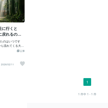
社に行くと
に戻れるの
える、心を整
たのはいつです
から流れてくる大量
ト、SNSの通知、
記事
とする自分。 私た
ラウザのタブを50
にしている状態」
2026/02/11
います。 「なんだ
ち着かない」 「自
のか、わからなく
なたが今、そんな風
1
 少しだけ時間をと
景を思い浮かべて
、私たちは奈良の鳥
1
件中
1 - 1
件
にも深く息を吐き
覚えるのでしょう
る「気休め」ではな