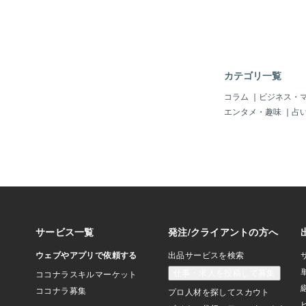
い、 心理学的に裏付
るメカニズム」が隠さ
は、奈良という特別な
処方箋」としての役割
から紐解いてみましょう
ると、脳のスイッチが
カテゴリ一覧
線効果） 神社の入り
学的に見ると、これは
コラム
｜
ビジネス・
界線（バウンダリー）
エンタメ・趣味
｜
占
ています。 私たちの
セットで保存していま
緊張」「家＝家事・育
に。 鳥居をくぐり、
理的な移動は、脳に対
日常のストレスを持ち
よ」という 強力なサ
に奈良の神社は、春日
（おおみわじんじゃ）
に、原生林や深い緑に
が多いのが特徴です。
日常感」が、オンから
をより鮮明にし、強制