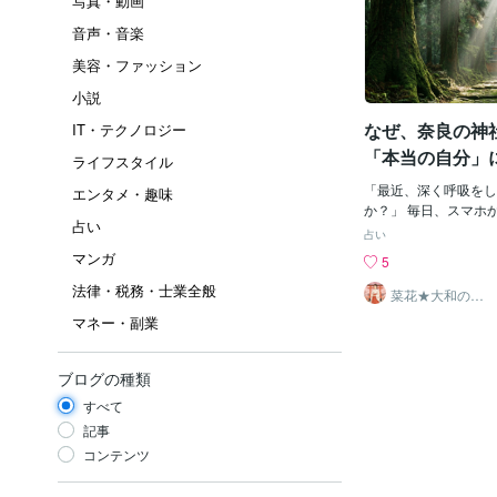
写真・動画
音声・音楽
美容・ファッション
小説
なぜ、奈良の神
IT・テクノロジー
「本当の自分」
ライフスタイル
か。心理学が教
「最近、深く呼吸をし
エンタメ・趣味
える3つの魔法
か？」 毎日、スマホ
占い
の情報。仕事のチャッ
占い
誰かの期待に応えよう
マンガ
5
ちの脳は、まるで「ブ
法律・税務・士業全般
個くらい開きっぱなし
菜花★大和の神
縁つなぎ・ご縁
で、常にフル回転して
マネー・副業
結び師★
か、心がざわついて落
分が本当はどうしたい
なってきた」 もしあ
ブログの種類
に感じているのなら、
すべて
って、奈良の神社の風
みてください。 なぜ
記事
居をくぐると、あんな
コンテンツ
出し、心が整う感覚を
か。 そこには、単な