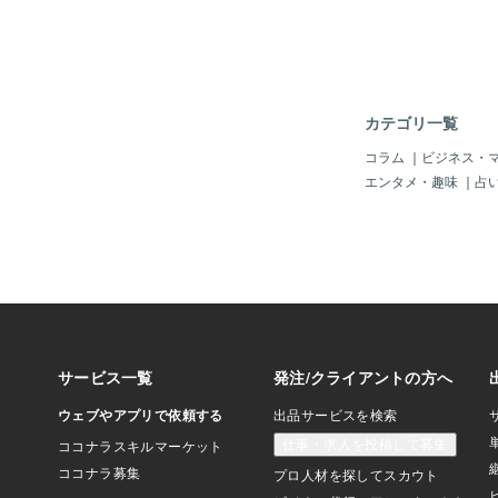
している。◆不確かさ
はっきり「ダメ」と言
完全に手に入ったわけ
ずっと宙ぶらりんのま
が、あなたの心に問い
えが出ないままだから
カテゴリ一覧
場面を思い出し、同じ
まう。◆心は、自分に
コラム
｜
ビジネス・
集める「やっぱり運命
エンタメ・趣味
｜
占
い」そう思うと、偶然
った瞬間ばかりが記憶
苦しかった場面や違和
小さくなっていく。こ
い。心が“この恋を守
けだ。◆忘れられない
終わった恋より、終わ
の方が心に残る。完結
は、人の心の中で何度
からこそ、忘れようと
明になってしまうこと
も、あなたは前に進ん
い自分を責めなくてい
づけている時点で、あ