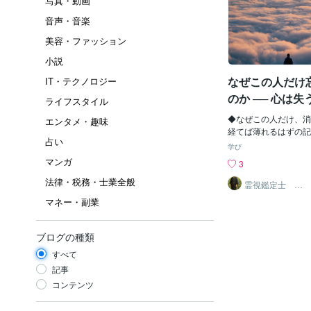
写真・動画
音声・音楽
美容・ファッション
小説
なぜこの人だけ
IT・テクノロジー
のか ── 心は
ライフスタイル
いる
◆なぜこの人だけ、消
エンタメ・趣味
経てば薄れるはずの記
占い
の一人だけは色を失わ
学び
他の人と出会っても、
マンガ
3
も、頭では「もういい
法律・税務・士業全般
のどこかでその人の影
霊視鑑定士 神
凪
れは執着というより、
マネー・副業
性”に強く反応してい
手に入りにくいものほ
でに確実に手に入って
ブログの種類
思議とそこまで心は動
すべて
離がある相手。曖昧な
えない恋。こうした恋
記事
なくなる。「好きだか
コンテンツ
というより、“なくな
いう感覚が、心を何度