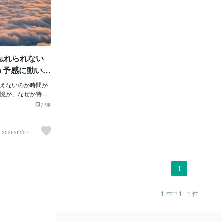
忘れられない
失う予感に動いて
えないのか時間が
憶が、なぜか特定
ないことがある。
記事
仕事に没頭して
」と思っても、心
が揺れている。そ
2026/02/07
心が“失う可能
るだけだ。◆人は、
ど強く意識するす
いるものには、不
1
かない。でも、距
関係。終わりが見
ほど、頭から離れ
1
件中
1 - 1
件
ら忘れられない」
るかもしれない”と
もその人へ引き戻