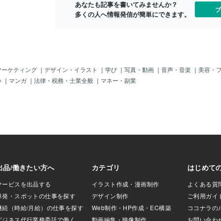
あなたも記事を書いてみませんか？
が、記憶を強める
ブ
多くの人へ情報発信が簡単にできます。
われたわけでも、
でもない関係は、
まだ。その曖昧さ
を残し続ける。答
こそ、何度も同じ
感情を再生してし
都合のいい証拠を
マーケティング
｜
デザイン・イラスト
｜
学び
｜
写真・動画
｜
音声・音楽
｜
美容・
の人かもしれな
い
｜
マンガ
｜
法律・税務・士業全般
｜
マネー・副業
の出来事や優しか
に浮かぶ。逆に、
感はいつの間にか
れは弱さではな
ろうとしている”だ
のは、未完だから
りきらなかった恋
していない物語
も再開される。だ
するほど、逆に鮮
もある。◆それで
でいる忘れられな
い。その感覚に気
なたはすでに一段