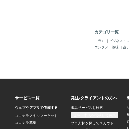
３月、４月、５月、６
ランド１周年に向けて
ラクションを出そうと
に一気に出したらええ
言わずにエンタメって
ぉ⊂⌒~⊃｡Д｡)⊃ごろんば
カテゴリ一覧
う出す内容は決まって
準備が必要なサービス
コラム
｜
ビジネス・
っていかないと(;・∀
エンタメ・趣味
｜
占
月も新たな目標を立て
で、どうぞよろしくお
ん！あ、ぴょん！！！
ドの愉快なアトラクシ
のブログをお気に入り
ランドのアトラクショ
町田の事をフォロー登録
´艸｀)←こんな顔して
明日も、あなたの”な
けど楽しい”の為に♡