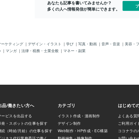
あなたも記事を書いてみませんか？
月とウサギュィ～
ブ
多くの人へ情報発信が簡単にできます。
６カ月連続新アト
思います！！！別
やん？って？そう
思ってくださいよ
っ_(:3 」∠)_も
ますが、かなりの
もあるので、頑張
マーケティング
｜
デザイン・イラスト
｜
学び
｜
写真・動画
｜
音声・音楽
｜
美容・
・)あ、ぴょん！！２
い
｜
マンガ
｜
法律・税務・士業全般
｜
マネー・副業
て活動していくの
願いしますぷお
ウサギュィ～ラン
ョンをご紹介❤こ
や、ウサギュィ～
ンをお気に入り、
してくれると ( *
喜びます♡ 今日も
んかよくわかんない