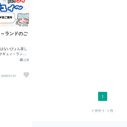
ィ～ランドのご
はないぴょん楽し
ウサギュィ～ランド
でも逆から読んでも
記事
) ウサギュィ〜ラン
coconala.com/us
んな遊びに来てね♡ ✦…
2026/01/31
✦…━━━…✦…━
気ですかぴょん？
事ですあ、だぴょ
に「ぴょん」をつ
1
ょん！！もっとこ
す為だワン！！
でもらえるように
1
件中
1 - 1
件
あ、ぴょん！！続
赤い糸の占いアト
たその後、２月、