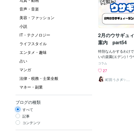
写真・動画
音声・音楽
美容・ファッション
小説
2月のウサギュ
IT・テクノロジー
案内 part54
ライフスタイル
特別なんかするわけで
エンタメ・趣味
いの楽園(エデン)！
占い
の支配人 普通に読ん
コラム
町田うさぎです(#^^#
マンガ
27
ドのご案内です↓ https://
法律・税務・士業全般
ers/5446978 み
町田うさぎ✨閃
光の幸せ届け人
━━━…✦…━━━…
マネー・副業
♡怪談師⛩️
━━…✦みなさんお元
２月の町田がやりたい
ん！まず一つは、語尾
ブログの種類
けます！あ、つけるぴ
すべて
うテーマパーク感を出
あ、ぴょん！！楽しん
記事
頑張りますんだホーン
コンテンツ
いては２つ目！１月に
ラクションを出しまし