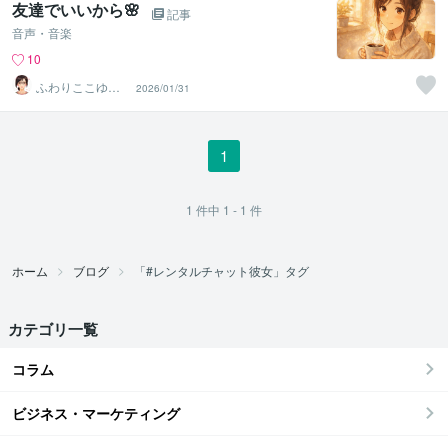
友達でいいから🌸
記事
音声・音楽
10
ふわりここゆら
2026/01/31
り❤️✨癒しタイ
ム相談室
1
1
件中
1 - 1
件
ホーム
ブログ
「#レンタルチャット彼女」タグ
カテゴリ一覧
コラム
ビジネス・マーケティング