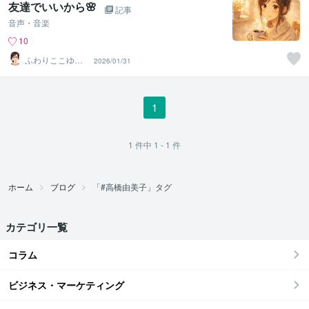
友達でいいから🌸
記事
音声・音楽
10
ふわりここゆら
2026/01/31
り❤️✨癒しタイ
ム相談室
1
1
件中
1 - 1
件
ホーム
ブログ
「#高橋由美子」タグ
カテゴリ一覧
コラム
ビジネス・マーケティング