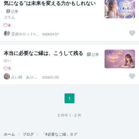
気になる”は未来を変える力かもしれない
記事
コラム
8
霊感タロット⭐︎エ
2026/04/27
アリーズ
本当に必要なご縁は、こうして残る
記事
占い
5
占い師 ありえ
2026/01/30
る
1
2
件中
1 - 2
件
ホーム
ブログ
「#必要なご縁」タグ